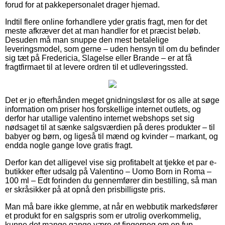
forud for at pakkepersonalet drager hjemad.
Indtil flere online forhandlere yder gratis fragt, men for det
meste afkræver det at man handler for et præcist beløb.
Desuden må man snuppe den mest betalelige
leveringsmodel, som gerne – uden hensyn til om du befinder
sig tæt på Fredericia, Slagelse eller Brande – er at få
fragtfirmaet til at levere ordren til et udleveringssted.
Det er jo efterhånden meget gnidningsløst for os alle at søge
information om priser hos forskellige internet outlets, og
derfor har utallige valentino internet webshops set sig
nødsaget til at sænke salgsværdien på deres produkter – til
babyer og børn, og ligeså til mænd og kvinder – markant, og
endda nogle gange love gratis fragt.
Derfor kan det alligevel vise sig profitabelt at tjekke et par e-
butikker efter udsalg på Valentino – Uomo Born in Roma –
100 ml – Edt forinden du gennemfører din bestilling, så man
er skråsikker på at opnå den prisbilligste pris.
Man må bare ikke glemme, at når en webbutik markedsfører
et produkt for en salgspris som er utrolig overkommelig,
kunne det mange gange være et fingerpeg om en fup