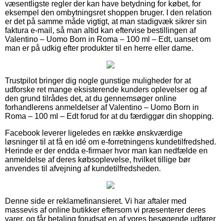
væsentligste regler der kan have betydning for købet, for
eksempel den ombytningsret shoppen bruger. I den relation
er det på samme måde vigtigt, at man stadigvæk sikrer sin
faktura e-mail, så man altid kan eftervise bestillingen af
Valentino – Uomo Born in Roma – 100 ml – Edt, uanset om
man er på udkig efter produkter til en herre eller dame.
Trustpilot bringer dig nogle gunstige muligheder for at
udforske ret mange eksisterende kunders oplevelser og af
den grund tilrådes det, at du gennemsøger online
forhandlerens anmeldelser af Valentino – Uomo Born in
Roma – 100 ml – Edt forud for at du færdiggør din shopping.
Facebook leverer ligeledes en række ønskværdige
løsninger til at få en idé om e-forretningens kundetilfredshed.
Herinde er der endda e-firmaer hvor man kan nedfælde en
anmeldelse af deres købsoplevelse, hvilket tillige bør
anvendes til afvejning af kundetilfredsheden.
Denne side er reklamefinansieret. Vi har aftaler med
massevis af online butikker eftersom vi præsenterer deres
varer, og får betaling forudsat en af vores besøgende udfører