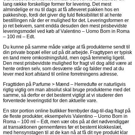
lang række forskellige former for levering. Det mest
almindelige er nu til dags at få afleveret pakken hos en
pakkeshop, fordi det giver dig fuld fleksibilitet til at hente
bestillingen når der er mulighed for det. Leveringsformen er
jo ret bekvem, samt endda desuden den mest prisbevidste
leveringsmodel ved køb af Valentino – Uomo Born in Roma
– 100 ml – Edt.
Du kunne på samme måde vælge at få produkterne sendt til
din private bopæl eller ud på dit arbejde. Fragttypen er typisk
en tand mere omkostningsfuld, men også temmelig ligetil.
Den mest prisbevidste mulighed for fragt vil dog altid være at
hente ordren selv, som desværre står og falder med at du
lever med kort afstand til online forretningens adresse.
Fragttiden på Parfume > Mænd – Herredufte er naturligvis
rigtig vigtig om man absolut skal bruge produkterne med det
samme, så derfor er det bestemt vigtigt at vi studerer den
forventede leveringstid for den aktuelle vare.
En stor portion online butikker frembyder dag-til-dag fragt på
de fleste produkter, eksempelvis Valentino – Uomo Born in
Roma – 100 ml – Edt, men vær obs på at det nødvendiggør
at transaktionen gennemføres før et bestemt klokkeslæt,
med hensynstagen til at de kan nå at få dit nye produkt klar