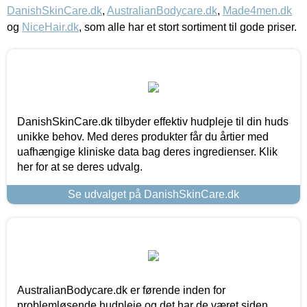
DanishSkinCare.dk
,
AustralianBodycare.dk
,
Made4men.dk
og
NiceHair.dk
, som alle har et stort sortiment til gode priser.
DanishSkinCare.dk tilbyder effektiv hudpleje til din huds
unikke behov. Med deres produkter får du årtier med
uafhængige kliniske data bag deres ingredienser. Klik
her for at se deres udvalg.
Se udvalget på DanishSkinCare.dk
AustralianBodycare.dk er førende inden for
problemløsende hudpleje og det har de været siden