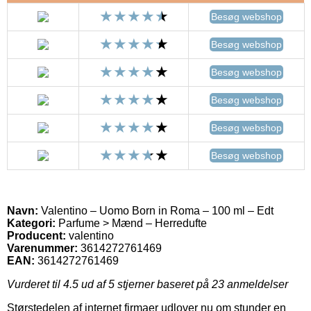
Besøg webshop
Besøg webshop
Besøg webshop
Besøg webshop
Besøg webshop
Besøg webshop
Navn:
Valentino – Uomo Born in Roma – 100 ml – Edt
Kategori:
Parfume > Mænd – Herredufte
Producent:
valentino
Varenummer:
3614272761469
EAN:
3614272761469
Vurderet til
4.5
ud af 5 stjerner baseret på
23
anmeldelser
Størstedelen af internet firmaer udlover nu om stunder en