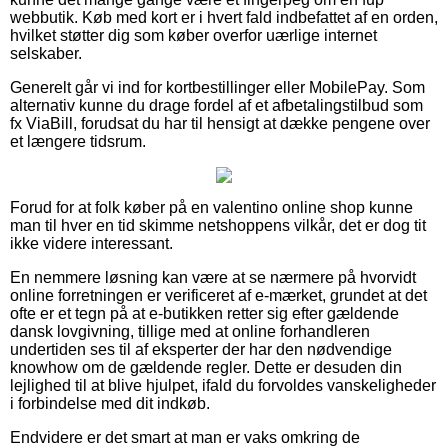
webbutik. Køb med kort er i hvert fald indbefattet af en orden,
hvilket støtter dig som køber overfor uærlige internet
selskaber.
Generelt går vi ind for kortbestillinger eller MobilePay. Som
alternativ kunne du drage fordel af et afbetalingstilbud som
fx ViaBill, forudsat du har til hensigt at dække pengene over
et længere tidsrum.
Forud for at folk køber på en valentino online shop kunne
man til hver en tid skimme netshoppens vilkår, det er dog tit
ikke videre interessant.
En nemmere løsning kan være at se nærmere på hvorvidt
online forretningen er verificeret af e-mærket, grundet at det
ofte er et tegn på at e-butikken retter sig efter gældende
dansk lovgivning, tillige med at online forhandleren
undertiden ses til af eksperter der har den nødvendige
knowhow om de gældende regler. Dette er desuden din
lejlighed til at blive hjulpet, ifald du forvoldes vanskeligheder
i forbindelse med dit indkøb.
Endvidere er det smart at man er vaks omkring de