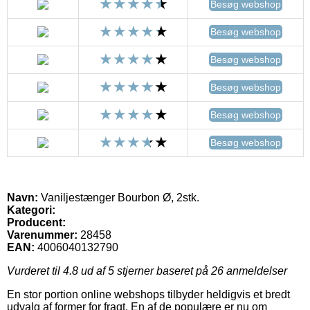
Besøg webshop
Besøg webshop
Besøg webshop
Besøg webshop
Besøg webshop
Besøg webshop
Navn:
Vaniljestænger Bourbon Ø, 2stk.
Kategori:
Producent:
Varenummer:
28458
EAN:
4006040132790
Vurderet til
4.8
ud af 5 stjerner baseret på
26
anmeldelser
En stor portion online webshops tilbyder heldigvis et bredt
udvalg af former for fragt. En af de populære er nu om