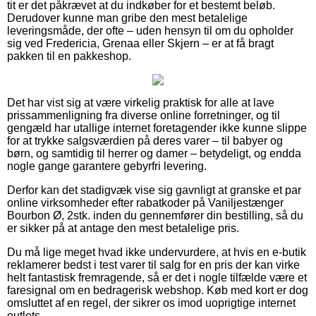
tit er det påkrævet at du indkøber for et bestemt beløb.
Derudover kunne man gribe den mest betalelige
leveringsmåde, der ofte – uden hensyn til om du opholder
sig ved Fredericia, Grenaa eller Skjern – er at få bragt
pakken til en pakkeshop.
Det har vist sig at være virkelig praktisk for alle at lave
prissammenligning fra diverse online forretninger, og til
gengæld har utallige internet foretagender ikke kunne slippe
for at trykke salgsværdien på deres varer – til babyer og
børn, og samtidig til herrer og damer – betydeligt, og endda
nogle gange garantere gebyrfri levering.
Derfor kan det stadigvæk vise sig gavnligt at granske et par
online virksomheder efter rabatkoder på Vaniljestænger
Bourbon Ø, 2stk. inden du gennemfører din bestilling, så du
er sikker på at antage den mest betalelige pris.
Du må lige meget hvad ikke undervurdere, at hvis en e-butik
reklamerer bedst i test varer til salg for en pris der kan virke
helt fantastisk fremragende, så er det i nogle tilfælde være et
faresignal om en bedragerisk webshop. Køb med kort er dog
omsluttet af en regel, der sikrer os imod uoprigtige internet
outlets.