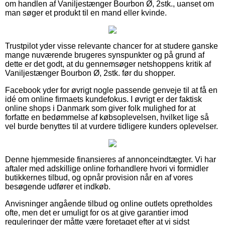
om handlen af Vaniljestænger Bourbon Ø, 2stk., uanset om
man søger et produkt til en mand eller kvinde.
Trustpilot yder visse relevante chancer for at studere ganske
mange nuværende brugeres synspunkter og på grund af
dette er det godt, at du gennemsøger netshoppens kritik af
Vaniljestænger Bourbon Ø, 2stk. før du shopper.
Facebook yder for øvrigt nogle passende genveje til at få en
idé om online firmaets kundefokus. I øvrigt er der faktisk
online shops i Danmark som giver folk mulighed for at
forfatte en bedømmelse af købsoplevelsen, hvilket lige så
vel burde benyttes til at vurdere tidligere kunders oplevelser.
Denne hjemmeside finansieres af annonceindtægter. Vi har
aftaler med adskillige online forhandlere hvori vi formidler
butikkernes tilbud, og opnår provision når en af vores
besøgende udfører et indkøb.
Anvisninger angående tilbud og online outlets opretholdes
ofte, men det er umuligt for os at give garantier imod
reguleringer der måtte være foretaget efter at vi sidst