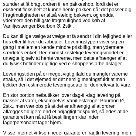
stunder at få bragt ordren til en pakkeshop, fordi det er
ekstremt fleksibelt at kunne hente pakken når det passer dig.
Fragtmuligheden er altså vældig bekvem, og endda
ydermere den billigste fragtmulighed ved køb af
Vaniljestænger Bourbon Ø, 2stk..
Du kan tillige vælge at vælge at få sendt til din lejlighed eller
hus eller til hvor du arbejder. Leveringstypen viser sig en
gang i mellem en kende mindre prisbillig, men ydermere
særdeles enkel. Den mindst kostelige leveringsmodel er
unægtelig selv at hente varerne, men dette afhænger af at
du fysisk befinder dig lige ved e-shoppens arbejdslager.
Leveringstiden på er meget vigtig ifald du mangler varerne
straks, så i det øjemed er det nemlig meningsfuldt at man
tjekker den estimerede leveringsdato for den relevante vare.
En stor portion netbutikker lover dag-til-dag levering på
masser af varer, eksempelvis Vaniljestænger Bourbon Ø,
2stk., men vær obs på at det er afhængig af at ordren
aflægges tidligere end et nøjagtigt tidspunkt, således at de
garanteret kan nå at få bestillingen klar inden
lagerpersonalet tager hjem.
Visse internet virksomheder garanterer fragtfri levering, men