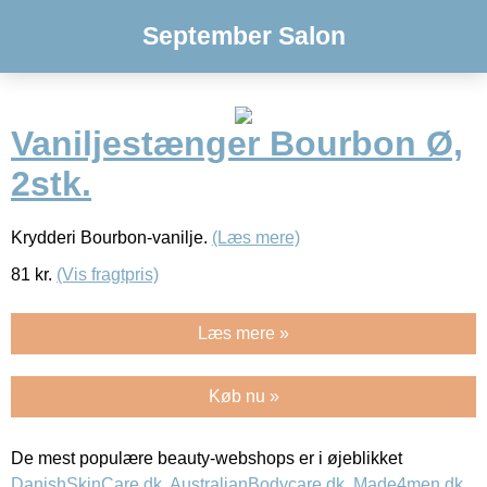
September Salon
Vaniljestænger Bourbon Ø,
2stk.
Krydderi Bourbon-vanilje.
(Læs mere)
81
kr.
(Vis fragtpris)
Læs mere »
Køb nu »
De mest populære beauty-webshops er i øjeblikket
DanishSkinCare.dk
,
AustralianBodycare.dk
,
Made4men.dk