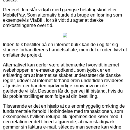
Generelt foreslår vi køb med gængse betalingskort eller
MobilePay. Som alternativ burde du bruge en løsning som
eksempelvis ViaBill, for så vidt du agter at dække
omkostningerne over tid.
Inden folk bestiller på en internet butik kan de i og for sig
studere forhandlerens handelsaftale, men det er uden tvivl et
omfattende projekt.
Alternativet kan derfor være at bemærke hvorvidt internet
webshoppen er e-mærke godkendt, som typisk er en
erklæring om at internet selskabet understøtter de danske
regler, udover at internet forhandleren undertiden revideres
af jurister der har den nødvendige knowhow om de
gældende vilkår. Desuden får du genvej til bistand, hvis du
får problemstillinger som følge af din bestilling.
Tilsvarende er det en hjælp at du er omhyggelig omkring de
fundamentale forhold i forbindelse med transaktionen, som
eksempelvis hvilken returpolitik hjemmesiden kører med. I
den relation er det tilmed afgørende, at man stadigvæk
gemmer sin faktura e-mail, således man senere kan vidne