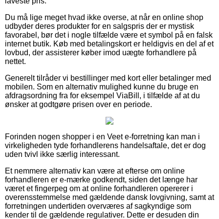
laveste pris.
Du må lige meget hvad ikke overse, at når en online shop
udbyder deres produkter for en salgspris der er mystisk
favorabel, bør det i nogle tilfælde være et symbol på en falsk
internet butik. Køb med betalingskort er heldigvis en del af et
lovbud, der assisterer køber imod uægte forhandlere på
nettet.
Generelt tilråder vi bestillinger med kort eller betalinger med
mobilen. Som en alternativ mulighed kunne du bruge en
afdragsordning fra for eksempel ViaBill, i tilfælde af at du
ønsker at godtgøre prisen over en periode.
Forinden nogen shopper i en Veet e-forretning kan man i
virkeligheden tyde forhandlerens handelsaftale, det er dog
uden tvivl ikke særlig interessant.
Et nemmere alternativ kan være at efterse om online
forhandleren er e-mærke godkendt, siden det længe har
været et fingerpeg om at online forhandleren opererer i
overensstemmelse med gældende dansk lovgivning, samt at
forretningen undertiden overværes af sagkyndige som
kender til de gældende regulativer. Dette er desuden din