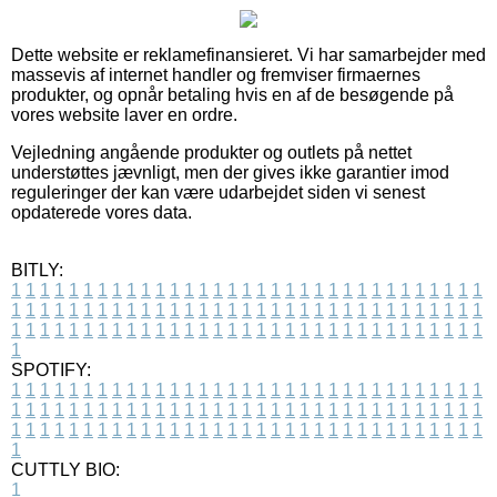
Dette website er reklamefinansieret. Vi har samarbejder med
massevis af internet handler og fremviser firmaernes
produkter, og opnår betaling hvis en af de besøgende på
vores website laver en ordre.
Vejledning angående produkter og outlets på nettet
understøttes jævnligt, men der gives ikke garantier imod
reguleringer der kan være udarbejdet siden vi senest
opdaterede vores data.
BITLY:
1
1
1
1
1
1
1
1
1
1
1
1
1
1
1
1
1
1
1
1
1
1
1
1
1
1
1
1
1
1
1
1
1
1
1
1
1
1
1
1
1
1
1
1
1
1
1
1
1
1
1
1
1
1
1
1
1
1
1
1
1
1
1
1
1
1
1
1
1
1
1
1
1
1
1
1
1
1
1
1
1
1
1
1
1
1
1
1
1
1
1
1
1
1
1
1
1
1
1
1
SPOTIFY:
1
1
1
1
1
1
1
1
1
1
1
1
1
1
1
1
1
1
1
1
1
1
1
1
1
1
1
1
1
1
1
1
1
1
1
1
1
1
1
1
1
1
1
1
1
1
1
1
1
1
1
1
1
1
1
1
1
1
1
1
1
1
1
1
1
1
1
1
1
1
1
1
1
1
1
1
1
1
1
1
1
1
1
1
1
1
1
1
1
1
1
1
1
1
1
1
1
1
1
1
CUTTLY BIO:
1