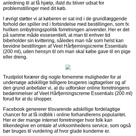
anledning til at få hjælp, ifald du bliver udsat for
problemstillinger med dit køb.
I øvrigt støtter vi at køberen er sat ind i de grundlæggende
forhold der spiller ind i forbindelse med bestillingen, som fx
hvilken ombytningspolitik forretningen anvender. Her er det
på samme måde essesentielt, at man til enhver tid
bibeholder sin kvittering, således man når som helst kan
bevidne bestillingen af Veet Hårfjerningscreme Essentials
(200 ml), uden hensyn til om man skal købe gave til en pige
eller dreng.
Trustpilot forærer dig nogle fornemme muligheder for at
undersøge adskillige tidligere brugeres iagttagelser og af
den grund anbefaler vi, at du udforsker online forretningens
bedømmelser af Veet Hårfjerningscreme Essentials (200 ml)
forud for at du shopper.
Facebook genererer tilsvarende adskillige fordelagtige
chancer for at få indblik i online forhandlerens popularitet.
Her er der mange internet forretninger hvor folk kan
tilkendegive en omtale af virksomhedens service, som også
bør bruges til vurdering af hvor glade kunderne er.