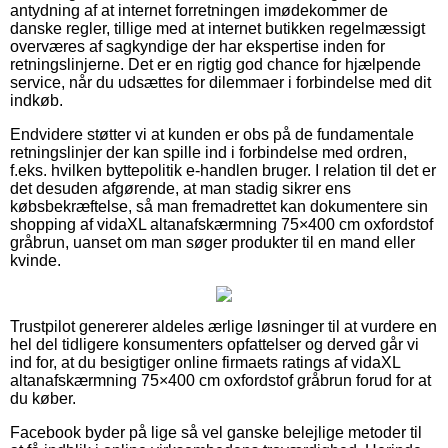
antydning af at internet forretningen imødekommer de
danske regler, tillige med at internet butikken regelmæssigt
overværes af sagkyndige der har ekspertise inden for
retningslinjerne. Det er en rigtig god chance for hjælpende
service, når du udsættes for dilemmaer i forbindelse med dit
indkøb.
Endvidere støtter vi at kunden er obs på de fundamentale
retningslinjer der kan spille ind i forbindelse med ordren,
f.eks. hvilken byttepolitik e-handlen bruger. I relation til det er
det desuden afgørende, at man stadig sikrer ens
købsbekræftelse, så man fremadrettet kan dokumentere sin
shopping af vidaXL altanafskærmning 75×400 cm oxfordstof
gråbrun, uanset om man søger produkter til en mand eller
kvinde.
Trustpilot genererer aldeles ærlige løsninger til at vurdere en
hel del tidligere konsumenters opfattelser og derved går vi
ind for, at du besigtiger online firmaets ratings af vidaXL
altanafskærmning 75×400 cm oxfordstof gråbrun forud for at
du køber.
Facebook byder på lige så vel ganske belejlige metoder til