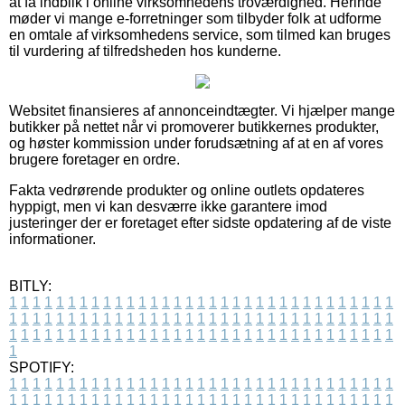
at få indblik i online virksomhedens troværdighed. Herinde
møder vi mange e-forretninger som tilbyder folk at udforme
en omtale af virksomhedens service, som tilmed kan bruges
til vurdering af tilfredsheden hos kunderne.
Websitet finansieres af annonceindtægter. Vi hjælper mange
butikker på nettet når vi promoverer butikkernes produkter,
og høster kommission under forudsætning af at en af vores
brugere foretager en ordre.
Fakta vedrørende produkter og online outlets opdateres
hyppigt, men vi kan desværre ikke garantere imod
justeringer der er foretaget efter sidste opdatering af de viste
informationer.
BITLY:
1
1
1
1
1
1
1
1
1
1
1
1
1
1
1
1
1
1
1
1
1
1
1
1
1
1
1
1
1
1
1
1
1
1
1
1
1
1
1
1
1
1
1
1
1
1
1
1
1
1
1
1
1
1
1
1
1
1
1
1
1
1
1
1
1
1
1
1
1
1
1
1
1
1
1
1
1
1
1
1
1
1
1
1
1
1
1
1
1
1
1
1
1
1
1
1
1
1
1
1
SPOTIFY:
1
1
1
1
1
1
1
1
1
1
1
1
1
1
1
1
1
1
1
1
1
1
1
1
1
1
1
1
1
1
1
1
1
1
1
1
1
1
1
1
1
1
1
1
1
1
1
1
1
1
1
1
1
1
1
1
1
1
1
1
1
1
1
1
1
1