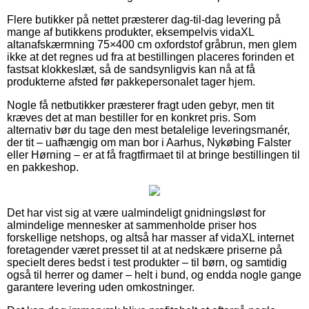
Flere butikker på nettet præsterer dag-til-dag levering på
mange af butikkens produkter, eksempelvis vidaXL
altanafskærmning 75×400 cm oxfordstof gråbrun, men glem
ikke at det regnes ud fra at bestillingen placeres forinden et
fastsat klokkeslæt, så de sandsynligvis kan nå at få
produkterne afsted før pakkepersonalet tager hjem.
Nogle få netbutikker præsterer fragt uden gebyr, men tit
kræves det at man bestiller for en konkret pris. Som
alternativ bør du tage den mest betalelige leveringsmanér,
der tit – uafhængig om man bor i Aarhus, Nykøbing Falster
eller Hørning – er at få fragtfirmaet til at bringe bestillingen til
en pakkeshop.
Det har vist sig at være ualmindeligt gnidningsløst for
almindelige mennesker at sammenholde priser hos
forskellige netshops, og altså har masser af vidaXL internet
foretagender været presset til at at nedskære priserne på
specielt deres bedst i test produkter – til børn, og samtidig
også til herrer og damer – helt i bund, og endda nogle gange
garantere levering uden omkostninger.