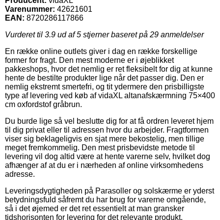
Producent:
vidaXL
Varenummer:
42621601
EAN:
8720286117866
Vurderet til
3.9
ud af 5 stjerner baseret på
29
anmeldelser
En række online outlets giver i dag en række forskellige
former for fragt. Den mest moderne er i øjeblikket
pakkeshops, hvor det nemlig er ret fleksibelt for dig at kunne
hente de bestilte produkter lige når det passer dig. Den er
nemlig ekstremt smertefri, og tit ydermere den prisbilligste
type af levering ved køb af vidaXL altanafskærmning 75×400
cm oxfordstof gråbrun.
Du burde lige så vel beslutte dig for at få ordren leveret hjem
til dig privat eller til adressen hvor du arbejder. Fragtformen
viser sig beklageligvis en sjat mere bekostelig, men tillige
meget fremkommelig. Den mest prisbevidste metode til
levering vil dog altid være at hente varerne selv, hvilket dog
afhænger af at du er i nærheden af online virksomhedens
adresse.
Leveringsdygtigheden på Parasoller og solskærme er yderst
betydningsfuld såfremt du har brug for varerne omgående,
så i det øjemed er det ret essentielt at man gransker
tidshorisonten for levering for det relevante produkt.