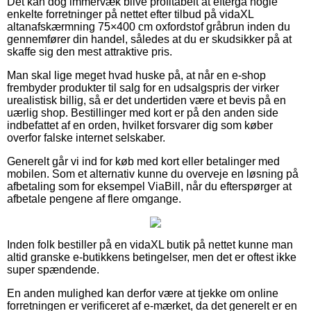
Det kan dog immervæk blive profitabelt at eftergå nogle
enkelte forretninger på nettet efter tilbud på vidaXL
altanafskærmning 75×400 cm oxfordstof gråbrun inden du
gennemfører din handel, således at du er skudsikker på at
skaffe sig den mest attraktive pris.
Man skal lige meget hvad huske på, at når en e-shop
frembyder produkter til salg for en udsalgspris der virker
urealistisk billig, så er det undertiden være et bevis på en
uærlig shop. Bestillinger med kort er på den anden side
indbefattet af en orden, hvilket forsvarer dig som køber
overfor falske internet selskaber.
Generelt går vi ind for køb med kort eller betalinger med
mobilen. Som et alternativ kunne du overveje en løsning på
afbetaling som for eksempel ViaBill, når du efterspørger at
afbetale pengene af flere omgange.
Inden folk bestiller på en vidaXL butik på nettet kunne man
altid granske e-butikkens betingelser, men det er oftest ikke
super spændende.
En anden mulighed kan derfor være at tjekke om online
forretningen er verificeret af e-mærket, da det generelt er en