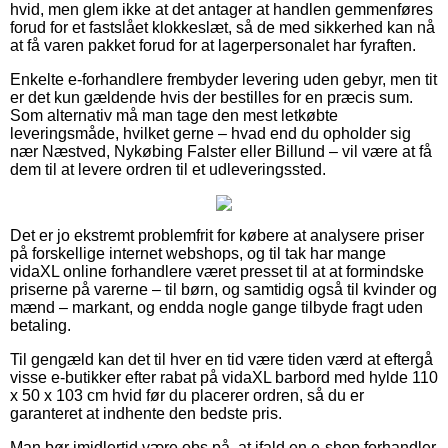
hvid, men glem ikke at det antager at handlen gemmenføres
forud for et fastslået klokkeslæt, så de med sikkerhed kan nå
at få varen pakket forud for at lagerpersonalet har fyraften.
Enkelte e-forhandlere frembyder levering uden gebyr, men tit
er det kun gældende hvis der bestilles for en præcis sum.
Som alternativ må man tage den mest letkøbte
leveringsmåde, hvilket gerne – hvad end du opholder sig
nær Næstved, Nykøbing Falster eller Billund – vil være at få
dem til at levere ordren til et udleveringssted.
Det er jo ekstremt problemfrit for købere at analysere priser
på forskellige internet webshops, og til tak har mange
vidaXL online forhandlere været presset til at at formindske
priserne på varerne – til børn, og samtidig også til kvinder og
mænd – markant, og endda nogle gange tilbyde fragt uden
betaling.
Til gengæld kan det til hver en tid være tiden værd at eftergå
visse e-butikker efter rabat på vidaXL barbord med hylde 110
x 50 x 103 cm hvid før du placerer ordren, så du er
garanteret at indhente den bedste pris.
Man bør imidlertid være obs på, at ifald en e-shop forhandler