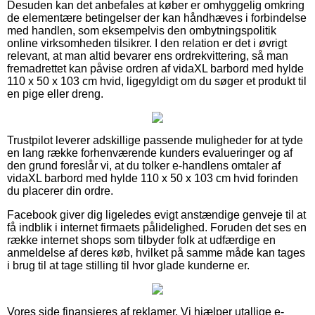
Desuden kan det anbefales at køber er omhyggelig omkring
de elementære betingelser der kan håndhæves i forbindelse
med handlen, som eksempelvis den ombytningspolitik
online virksomheden tilsikrer. I den relation er det i øvrigt
relevant, at man altid bevarer ens ordrekvittering, så man
fremadrettet kan påvise ordren af vidaXL barbord med hylde
110 x 50 x 103 cm hvid, ligegyldigt om du søger et produkt til
en pige eller dreng.
Trustpilot leverer adskillige passende muligheder for at tyde
en lang række forhenværende kunders evalueringer og af
den grund foreslår vi, at du tolker e-handlens omtaler af
vidaXL barbord med hylde 110 x 50 x 103 cm hvid forinden
du placerer din ordre.
Facebook giver dig ligeledes evigt anstændige genveje til at
få indblik i internet firmaets pålidelighed. Foruden det ses en
række internet shops som tilbyder folk at udfærdige en
anmeldelse af deres køb, hvilket på samme måde kan tages
i brug til at tage stilling til hvor glade kunderne er.
Vores side finansieres af reklamer. Vi hjælper utallige e-