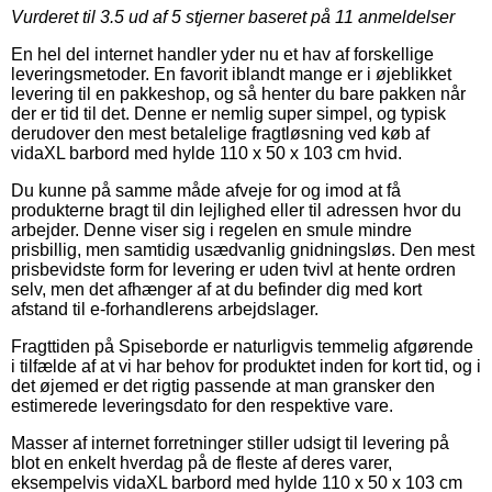
Vurderet til
3.5
ud af 5 stjerner baseret på
11
anmeldelser
En hel del internet handler yder nu et hav af forskellige
leveringsmetoder. En favorit iblandt mange er i øjeblikket
levering til en pakkeshop, og så henter du bare pakken når
der er tid til det. Denne er nemlig super simpel, og typisk
derudover den mest betalelige fragtløsning ved køb af
vidaXL barbord med hylde 110 x 50 x 103 cm hvid.
Du kunne på samme måde afveje for og imod at få
produkterne bragt til din lejlighed eller til adressen hvor du
arbejder. Denne viser sig i regelen en smule mindre
prisbillig, men samtidig usædvanlig gnidningsløs. Den mest
prisbevidste form for levering er uden tvivl at hente ordren
selv, men det afhænger af at du befinder dig med kort
afstand til e-forhandlerens arbejdslager.
Fragttiden på Spiseborde er naturligvis temmelig afgørende
i tilfælde af at vi har behov for produktet inden for kort tid, og i
det øjemed er det rigtig passende at man gransker den
estimerede leveringsdato for den respektive vare.
Masser af internet forretninger stiller udsigt til levering på
blot en enkelt hverdag på de fleste af deres varer,
eksempelvis vidaXL barbord med hylde 110 x 50 x 103 cm