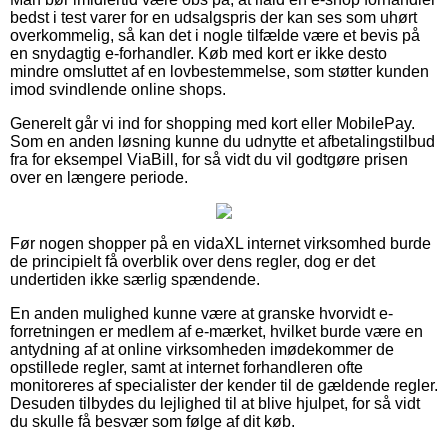
bedst i test varer for en udsalgspris der kan ses som uhørt
overkommelig, så kan det i nogle tilfælde være et bevis på
en snydagtig e-forhandler. Køb med kort er ikke desto
mindre omsluttet af en lovbestemmelse, som støtter kunden
imod svindlende online shops.
Generelt går vi ind for shopping med kort eller MobilePay.
Som en anden løsning kunne du udnytte et afbetalingstilbud
fra for eksempel ViaBill, for så vidt du vil godtgøre prisen
over en længere periode.
Før nogen shopper på en vidaXL internet virksomhed burde
de principielt få overblik over dens regler, dog er det
undertiden ikke særlig spændende.
En anden mulighed kunne være at granske hvorvidt e-
forretningen er medlem af e-mærket, hvilket burde være en
antydning af at online virksomheden imødekommer de
opstillede regler, samt at internet forhandleren ofte
monitoreres af specialister der kender til de gældende regler.
Desuden tilbydes du lejlighed til at blive hjulpet, for så vidt
du skulle få besvær som følge af dit køb.