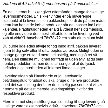
Vurderet til
4.7
ud af 5 stjerner baseret på
7
anmeldelser
En del internet butikker giver efterhånden mange forskellige
leveringsmetoder. En sikker vinder er på nuværende
tidspunkt at få leveret til en pakkeshop, fordi du på den måde
nemt kan hente de købte produkter når det passer ind i din
kalender. Fragtmuligheden er altså yderst hensigtsmæssig,
og ofte endvidere den mest letkøbte form for levering ved
køb af vidaXL havebord 78x78x72 cm støbt aluminium hvid.
Du burde ligeledes afveje for og imod at få pakken leveret
hjem til dig selv eller til dit arbejdes adresse. Muligheden er
mange gange en tand mere bekostelig, men også ret så
nem. Den billigste mulighed for fragt er uden tvivl at du selv
henter produkterne, men dette afhænger af at du fysisk
befinder dig i nærheden af internet firmaets lager.
Leveringstiden på Haveborde er jo usædvanlig
betydningsfuld forudsat du skal bruge dine nye produkter
med det samme, og derfor er det rimelig passende at vi ser
nærmere på det estimerede leveringstidspunkt for det
respektive produkt.
Flere internet shops stiller garanti om dag-til-dag levering på
utallige varer, eksempelvis vidaXL havebord 78x78x72 cm