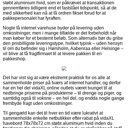
støbt aluminium hvid, som er påkrævet at transaktionen
gennemføres tidligere end et fastslået tidspunkt, så at de
med sikkerhed kan nå at få ordren fikset forud for at
pakkepersonalet har fyraften.
Nogle få internet varehuse byder på levering uden
omkostninger, men i mange tilfælde er det forbeholdt når
man køber for et bestemt beløb. Som alternativ bør du gribe
den prisbilligste leveringstype, hvilket typisk – uden hensyn
til om du befinder sig i Hørsholm, Aabenraa eller Helsinge –
vil blive at få fragtfirmaet til at levere pakken til en
pakkeshop.
Det har vist sig at være ekstremt praktisk for os alle at
sammenholde priser på tværs af internet handler, og derfor
har en hel del vidaXL online outlets været tvunget til at
nedbringe priserne på produkterne – til drenge og piger, og
samtidig også til voksne – en hel del, og endda nogle gange
frembyde fragt uden omkostninger.
Til gengæld kan det til hver en tid være lukrativt at
sammenholde enkelte netbutikker efter rabat på vidaXL
havebord 78x78x72 cm støbt aluminium hvid inden du