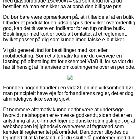
med glasbordplade 150x90x74 stål sort forud for at du
bestiller, så man er sikker på at opnå den billigste pris.
Du bør bare være opmærksom på, at i tilfælde af at en butik
tilbyder et produkt for en udsalgspris der virker overordentlig
god, kan det tit være en indikator for en fup online butik.
Bestillinger med kort er trods alt omfattet af et reglement,
hvilket passer på dig som kunde imod falske e-butikker.
Vi går generelt ind for bestillinger med kort eller
mobilbetaling. Som et alternativ kunne du overveje en
løsning på afbetaling fra for eksempel ViaBill, for så vidt du
har til hensigt at finansiere omkostningerne over en periode.
Forinden nogen handler i en vidaXL online virksomhed bør
man principielt have øje for forhandlerens regler, det er dog
almindeligvis ikke særlig sjovt.
Et nemmere alternativ kunne derfor være at undersøge
hvorvidt netshoppen er e-mærke godkendt, siden det er en
antydning af at e-firmaet føjer de danske retningslinjer, og at
webshoppen lejlighedsvis overværes af fagmænd som
kender til reglementet på området. Derudover tilbydes du
lejlighed til at få bistand, når du skulle få problemer med din