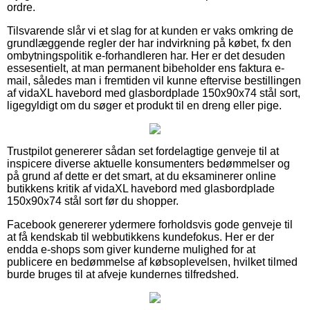
ordre.
Tilsvarende slår vi et slag for at kunden er vaks omkring de
grundlæggende regler der har indvirkning på købet, fx den
ombytningspolitik e-forhandleren har. Her er det desuden
essesentielt, at man permanent bibeholder ens faktura e-
mail, således man i fremtiden vil kunne eftervise bestillingen
af vidaXL havebord med glasbordplade 150x90x74 stål sort,
ligegyldigt om du søger et produkt til en dreng eller pige.
Trustpilot genererer sådan set fordelagtige genveje til at
inspicere diverse aktuelle konsumenters bedømmelser og
på grund af dette er det smart, at du eksaminerer online
butikkens kritik af vidaXL havebord med glasbordplade
150x90x74 stål sort før du shopper.
Facebook genererer ydermere forholdsvis gode genveje til
at få kendskab til webbutikkens kundefokus. Her er der
endda e-shops som giver kunderne mulighed for at
publicere en bedømmelse af købsoplevelsen, hvilket tilmed
burde bruges til at afveje kundernes tilfredshed.