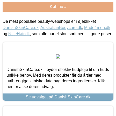
Køb nu »
De mest populære beauty-webshops er i øjeblikket
DanishSkinCare.dk
,
AustralianBodycare.dk
,
Made4men.dk
og
NiceHair.dk
, som alle har et stort sortiment til gode priser.
DanishSkinCare.dk tilbyder effektiv hudpleje til din huds
unikke behov. Med deres produkter får du årtier med
uafhængige kliniske data bag deres ingredienser. Klik
her for at se deres udvalg.
Se udvalget på DanishSkinCare.dk