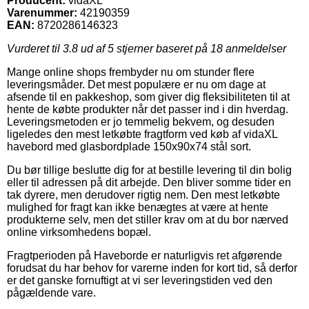
Producent:
vidaXL
Varenummer:
42190359
EAN:
8720286146323
Vurderet til
3.8
ud af 5 stjerner baseret på
18
anmeldelser
Mange online shops frembyder nu om stunder flere
leveringsmåder. Det mest populære er nu om dage at
afsende til en pakkeshop, som giver dig fleksibiliteten til at
hente de købte produkter når det passer ind i din hverdag.
Leveringsmetoden er jo temmelig bekvem, og desuden
ligeledes den mest letkøbte fragtform ved køb af vidaXL
havebord med glasbordplade 150x90x74 stål sort.
Du bør tillige beslutte dig for at bestille levering til din bolig
eller til adressen på dit arbejde. Den bliver somme tider en
tak dyrere, men derudover rigtig nem. Den mest letkøbte
mulighed for fragt kan ikke benægtes at være at hente
produkterne selv, men det stiller krav om at du bor nærved
online virksomhedens bopæl.
Fragtperioden på Haveborde er naturligvis ret afgørende
forudsat du har behov for varerne inden for kort tid, så derfor
er det ganske fornuftigt at vi ser leveringstiden ved den
pågældende vare.