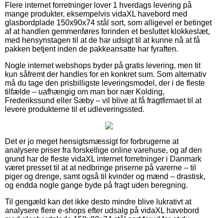
Flere internet forretninger lover 1 hverdags levering på
mange produkter, eksempelvis vidaXL havebord med
glasbordplade 150x90x74 stål sort, som alligevel er betinget
af at handlen gemmenføres forinden et besluttet klokkeslæt,
med hensynstagen til at de har udsigt til at kunne nå at få
pakken betjent inden de pakkeansatte har fyraften.
Nogle internet webshops byder på gratis levering, men tit
kun såfremt der handles for en konkret sum. Som alternativ
må du tage den prisbilligste leveringsmodel, der i de fleste
tilfælde – uafhængig om man bor nær Kolding,
Frederikssund eller Sæby – vil blive at få fragtfirmaet til at
levere produkterne til et udleveringssted.
Det er jo meget hensigtsmæssigt for forbrugerne at
analysere priser fra forskellige online varehuse, og af den
grund har de fleste vidaXL internet forretninger i Danmark
været presset til at at nedbringe priserne på varerne – til
piger og drenge, samt også til kvinder og mænd – drastisk,
og endda nogle gange byde på fragt uden beregning.
Til gengæld kan det ikke desto mindre blive lukrativt at
analysere flere e-shops efter udsalg på vidaXL havebord