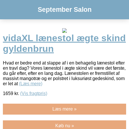
September Salon
vidaXL lænestol ægte skind
gyldenbrun
Hvad er bedre end at slappe af i en behagelig lænestol efter
en travl dag? Vores lænestol i ægte skind vil være det første,
du går efter, efter en lang dag. Lænestolen er fremstillet af
massivt mangotræ og er polstret i luksuriøst gedeskind, som
er let at
(Læs mere)
1659
kr.
(Vis fragtpris)
Læs mere »
Køb nu »