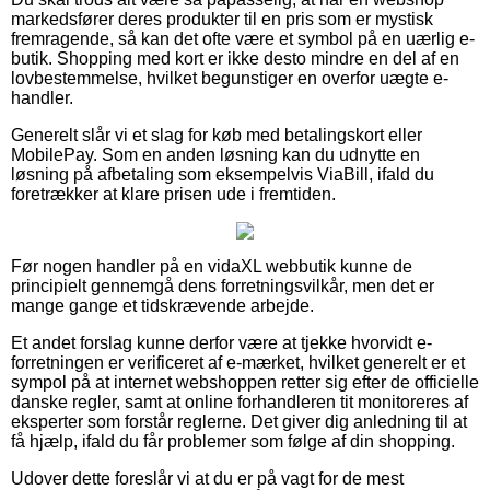
markedsfører deres produkter til en pris som er mystisk
fremragende, så kan det ofte være et symbol på en uærlig e-
butik. Shopping med kort er ikke desto mindre en del af en
lovbestemmelse, hvilket begunstiger en overfor uægte e-
handler.
Generelt slår vi et slag for køb med betalingskort eller
MobilePay. Som en anden løsning kan du udnytte en
løsning på afbetaling som eksempelvis ViaBill, ifald du
foretrækker at klare prisen ude i fremtiden.
Før nogen handler på en vidaXL webbutik kunne de
principielt gennemgå dens forretningsvilkår, men det er
mange gange et tidskrævende arbejde.
Et andet forslag kunne derfor være at tjekke hvorvidt e-
forretningen er verificeret af e-mærket, hvilket generelt er et
sympol på at internet webshoppen retter sig efter de officielle
danske regler, samt at online forhandleren tit monitoreres af
eksperter som forstår reglerne. Det giver dig anledning til at
få hjælp, ifald du får problemer som følge af din shopping.
Udover dette foreslår vi at du er på vagt for de mest