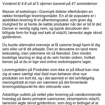
Vurderet til
4.8
ud af 5 stjerner baseret på
47
anmeldelser
Masser af webshops i Danmark tildeler efterhånden en
række forskellige leveringsmåder. En af de populære er i
øjeblikket levering til et afhentningssted, som giver dig
mulighed for at hente de købte produkter når der er tid til det.
Denne er nemlig rigtig nem, og typisk derudover den
billigste form for fragt ved køb af vidaXL lænestol ægte skind
gyldenbrun.
Du burde alternativt overveje at få varerne bragt hjem til dig
selv eller ud til dit arbejde. Den er desværre en tand mere
bekostelig, men ydermere ret så fleksibel. Den mindst
kostelige løsning er dog at du selv henter ordren, hvilket
beroer på at du er lige ved online webshoppens lager.
Leveringstiden på Produkter som ikke er på tilbud kan vise
sig at være særligt vital ifald man behøver dine nye
produkter om kort tid, og i det øjemed er det selvfølgelig
meningsfuldt at man ser nærmere på det forventede
leveringstidspunkt for den relevante vare.
Adskillige outlets på nettet yder levering på næstkommende
hverdag på deres primære varenumre, eksempelvis vidaXL
lænestol ægte skind gyldenbrun, som dog er betinget af at