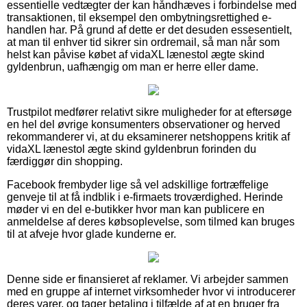
essentielle vedtægter der kan håndhæves i forbindelse med
transaktionen, til eksempel den ombytningsrettighed e-
handlen har. På grund af dette er det desuden essesentielt,
at man til enhver tid sikrer sin ordremail, så man når som
helst kan påvise købet af vidaXL lænestol ægte skind
gyldenbrun, uafhængig om man er herre eller dame.
Trustpilot medfører relativt sikre muligheder for at eftersøge
en hel del øvrige konsumenters observationer og herved
rekommanderer vi, at du eksaminerer netshoppens kritik af
vidaXL lænestol ægte skind gyldenbrun forinden du
færdiggør din shopping.
Facebook frembyder lige så vel adskillige fortræffelige
genveje til at få indblik i e-firmaets troværdighed. Herinde
møder vi en del e-butikker hvor man kan publicere en
anmeldelse af deres købsoplevelse, som tilmed kan bruges
til at afveje hvor glade kunderne er.
Denne side er finansieret af reklamer. Vi arbejder sammen
med en gruppe af internet virksomheder hvor vi introducerer
deres varer, og tager betaling i tilfælde af at en bruger fra