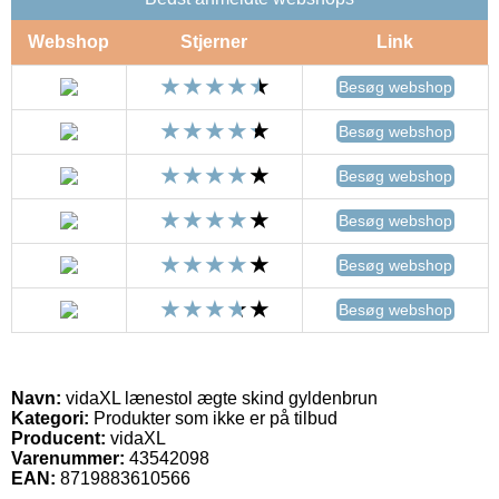
Webshop
Stjerner
Link
Besøg webshop
Besøg webshop
Besøg webshop
Besøg webshop
Besøg webshop
Besøg webshop
Navn:
vidaXL lænestol ægte skind gyldenbrun
Kategori:
Produkter som ikke er på tilbud
Producent:
vidaXL
Varenummer:
43542098
EAN:
8719883610566