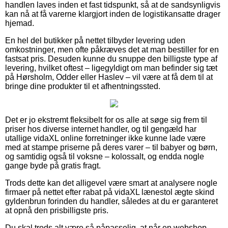
handlen laves inden et fast tidspunkt, så at de sandsynligvis
kan nå at få varerne klargjort inden de logistikansatte drager
hjemad.
En hel del butikker på nettet tilbyder levering uden
omkostninger, men ofte påkræves det at man bestiller for en
fastsat pris. Desuden kunne du snuppe den billigste type af
levering, hvilket oftest – ligegyldigt om man befinder sig tæt
på Hørsholm, Odder eller Haslev – vil være at få dem til at
bringe dine produkter til et afhentningssted.
Det er jo ekstremt fleksibelt for os alle at søge sig frem til
priser hos diverse internet handler, og til gengæld har
utallige vidaXL online forretninger ikke kunne lade være
med at stampe priserne på deres varer – til babyer og børn,
og samtidig også til voksne – kolossalt, og endda nogle
gange byde på gratis fragt.
Trods dette kan det alligevel være smart at analysere nogle
firmaer på nettet efter rabat på vidaXL lænestol ægte skind
gyldenbrun forinden du handler, således at du er garanteret
at opnå den prisbilligste pris.
Du skal trods alt være så påpasselig, at når en webshop