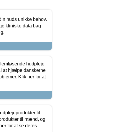
 din huds unikke behov.
ge kliniske data bag
lg.
oblemløsende hudpleje
ål at hjælpe danskerne
lemer. Klik her for at
dplejeprodukter til
produkter til mænd, og
her for at se deres