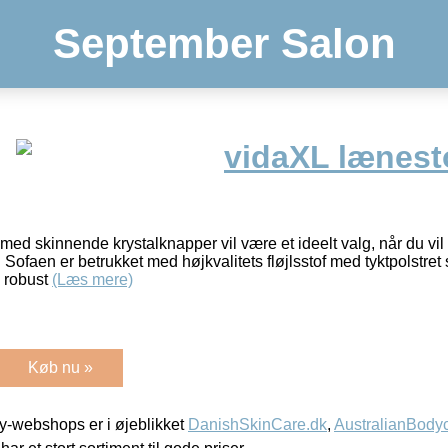
September Salon
vidaXL lænesto
ed skinnende krystalknapper vil være et ideelt valg, når du vil d
 Sofaen er betrukket med højkvalitets fløjlsstof med tyktpolstret
e robust
(Læs mere)
Køb nu »
-webshops er i øjeblikket
DanishSkinCare.dk
,
AustralianBody