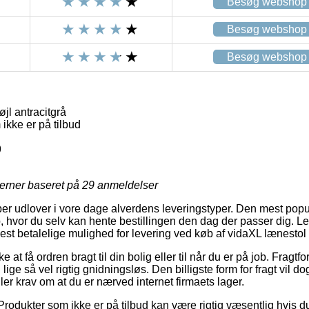
Besøg webshop
Besøg webshop
Besøg webshop
jl antracitgrå
ikke er på tilbud
9
jerner baseret på
29
anmeldelser
aber udlover i vore dage alverdens leveringstyper. Den mest po
p, hvor du selv kan hente bestillingen den dag der passer dig. L
est betalelige mulighed for levering ved køb af vidaXL lænestol fl
 at få ordren bragt til din bolig eller til når du er på job. Fragt
n lige så vel rigtig gnidningsløs. Den billigste form for fragt vil d
ler krav om at du er nærved internet firmaets lager.
Produkter som ikke er på tilbud kan være rigtig væsentlig hvis 