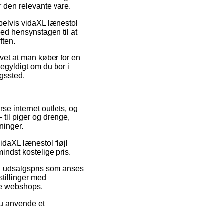
r den relevante vare.
pelvis vidaXL lænestol
 med hensynstagen til at
ften.
vet at man køber for en
egyldigt om du bor i
ngssted.
rse internet outlets, og
 til piger og drenge,
ninger.
idaXL lænestol fløjl
indst kostelige pris.
en udsalgspris som anses
stillinger med
ine webshops.
du anvende et