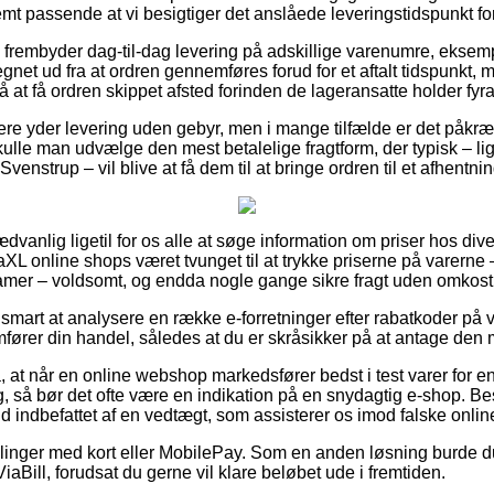
stemt passende at vi besigtiger det anslåede leveringstidspunkt fo
s frembyder dag-til-dag levering på adskillige varenumre, eksem
regnet ud fra at ordren gennemføres forud for et aftalt tidspunkt,
å at få ordren skippet afsted forinden de lageransatte holder fyra
lere yder levering uden gebyr, men i mange tilfælde er det påkræ
lle man udvælge den mest betalelige fragtform, der typisk – lig
enstrup – vil blive at få dem til at bringe ordren til et afhentni
dvanlig ligetil for os alle at søge information om priser hos dive
XL online shops været tvunget til at trykke priserne på varerne –
damer – voldsomt, og endda nogle gange sikre fragt uden omkost
art at analysere en række e-forretninger efter rabatkoder på v
fører din handel, således at du er skråsikker på at antage den m
 at når en online webshop markedsfører bedst i test varer for 
g, så bør det ofte være en indikation på en snydagtig e-shop. Be
fald indbefattet af en vedtægt, som assisterer os imod falske onl
tillinger med kort eller MobilePay. Som en anden løsning burde 
iaBill, forudsat du gerne vil klare beløbet ude i fremtiden.