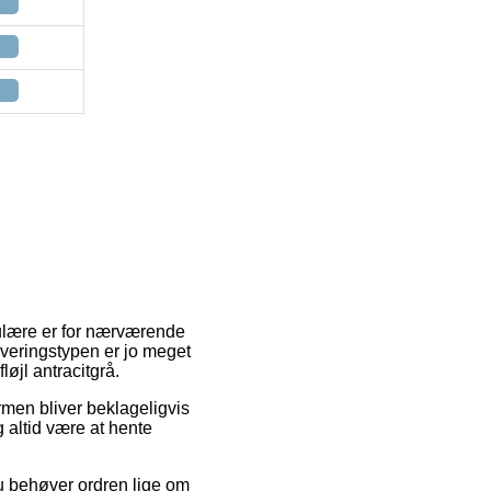
pulære er for nærværende
everingstypen er jo meget
øjl antracitgrå.
formen bliver beklageligvis
og altid være at hente
du behøver ordren lige om