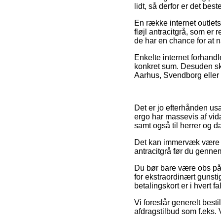
lidt, så derfor er det be
En række internet outlet
fløjl antracitgrå, som er 
de har en chance for at n
Enkelte internet forhand
konkret sum. Desuden sku
Aarhus, Svendborg eller Sv
Det er jo efterhånden usæ
ergo har massevis af vida
samt også til herrer og 
Det kan immervæk være sm
antracitgrå før du gennem
Du bør bare være obs på,
for ekstraordinært gunsti
betalingskort er i hvert 
Vi foreslår generelt bes
afdragstilbud som f.eks. V