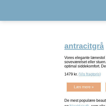
antracitgrå
Vores elegante lænestol m
soveværelset eller stuen.
optimal siddekomfort. D
1479
kr.
(Vis fragtpris)
Læs mere »
De mest populære beauty