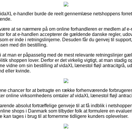
idaXL e-handler burde de reelt gennemlæse netshoppens forretn
dende.
an være at se nærmere på om online forhandleren er medlem af 
ator for at e-handlen accepterer de gældende danske regler, udo
som er inde i retningslinjerne. Desuden får du genvej til support,
ssen med din bestilling.
i at man er påpasselig med de mest relevante retningslinjer gæl
itik shoppen lover. Derfor er det virkelig vigtigt, at man stadig 
ne vidne om sin bestilling af vidaXL lænestol fløjl antracitgrå, 
d eller kvinde.
 pæne chancer for at betragte en række forhenværende forbrugere
ker online virksomhedens omtaler af vidaXL lænestol fløjl antracit
rende absolut fortræffelige genveje til at få indblik i netshoppe
line shops i Danmark som tilbyder folk at formulere en evaluer
e kan tages i brug til at fornemme tidligere kunders oplevelser.