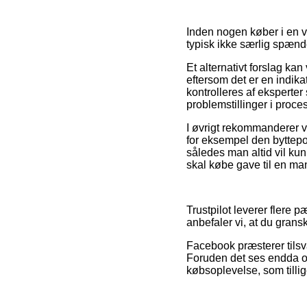
Inden nogen køber i en v
typisk ikke særlig spæn
Et alternativt forslag k
eftersom det er en indik
kontrolleres af eksperter 
problemstillinger i proce
I øvrigt rekommanderer v
for eksempel den byttepol
således man altid vil kun
skal købe gave til en man
Trustpilot leverer flere
anbefaler vi, at du grans
Facebook præsterer tilsva
Foruden det ses endda on
købsoplevelse, som tillig