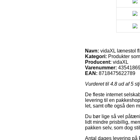
Navn:
vidaXL lænestol flø
Kategori:
Produkter som 
Producent:
vidaXL
Varenummer:
4354186
EAN:
8718475622789
Vurderet til
4.8
ud af 5 st
De fleste internet selsk
levering til en pakkesho
let, samt ofte også den m
Du bør lige så vel påtænke
lidt mindre prisbillig, me
pakken selv, som dog stil
Antal dages levering på 