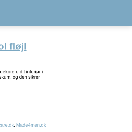
l fløjl
ekorere dit interiør i
 skum, og den sikrer
care.dk
,
Made4men.dk