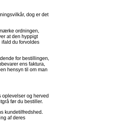
ingsvilkår, dog er det
e-mærke ordningen,
ver at den hyppigt
 ifald du forvoldes
dende for bestillingen,
opbevarer ens faktura,
uden hensyn til om man
s oplevelser og herved
grå før du bestiller.
ns kundetilfredshed.
ing af deres