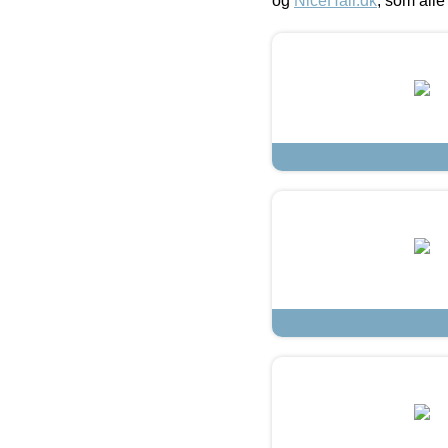
og
NiceHair.dk
, som alle 