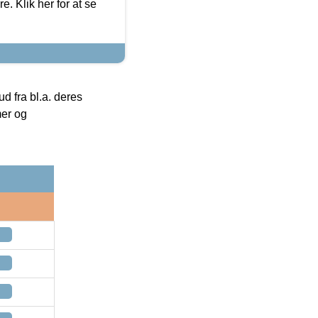
. Klik her for at se
 fra bl.a. deres
mer og