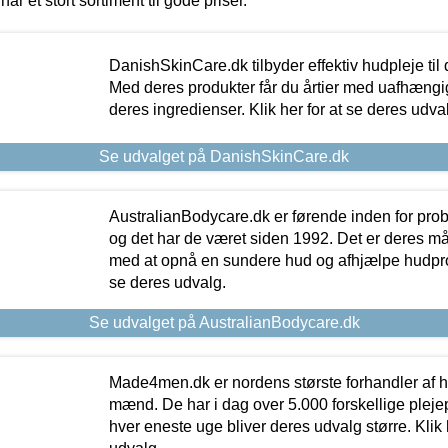
har et stort sortiment til gode priser.
DanishSkinCare.dk tilbyder effektiv hudpleje til
Med deres produkter får du årtier med uafhængi
deres ingredienser. Klik her for at se deres udva
Se udvalget på DanishSkinCare.dk
AustralianBodycare.dk er førende inden for pr
og det har de været siden 1992. Det er deres m
med at opnå en sundere hud og afhjælpe hudprob
se deres udvalg.
Se udvalget på AustralianBodycare.dk
Made4men.dk er nordens største forhandler af hu
mænd. De har i dag over 5.000 forskellige pleje
hver eneste uge bliver deres udvalg større. Klik 