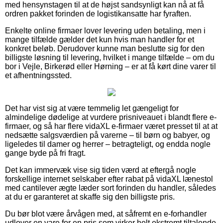
med hensynstagen til at de højst sandsynligt kan nå at få
ordren pakket forinden de logistikansatte har fyraften.
Enkelte online firmaer lover levering uden betaling, men i
mange tilfælde gælder det kun hvis man handler for et
konkret beløb. Derudover kunne man beslutte sig for den
billigste løsning til levering, hvilket i mange tilfælde – om du
bor i Vejle, Birkerød eller Hørning – er at få kørt dine varer til
et afhentningssted.
Det har vist sig at være temmelig let gængeligt for
almindelige dødelige at vurdere prisniveauet i blandt flere e-
firmaer, og så har flere vidaXL e-firmaer været presset til at at
nedsætte salgsværdien på varerne – til børn og babyer, og
ligeledes til damer og herrer – betragteligt, og endda nogle
gange byde på fri fragt.
Det kan immervæk vise sig tiden værd at eftergå nogle
forskellige internet selskaber efter rabat på vidaXL lænestol
med cantilever ægte læder sort forinden du handler, således
at du er garanteret at skaffe sig den billigste pris.
Du bør blot være årvågen med, at såfremt en e-forhandler
udlover en vare for en pris som virker helt ekstremt tiltalende,