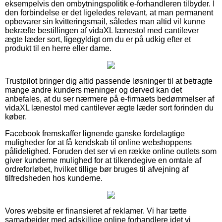
eksempelvis den ombytningspolitik e-forhandleren tilbyder. I
den forbindelse er det ligeledes relevant, at man permanent
opbevarer sin kvitteringsmail, således man altid vil kunne
bekræfte bestillingen af vidaXL lænestol med cantilever
ægte læder sort, ligegyldigt om du er på udkig efter et
produkt til en herre eller dame.
Trustpilot bringer dig altid passende løsninger til at betragte
mange andre kunders meninger og derved kan det
anbefales, at du ser nærmere på e-firmaets bedømmelser af
vidaXL lænestol med cantilever ægte læder sort forinden du
køber.
Facebook fremskaffer lignende ganske fordelagtige
muligheder for at få kendskab til online webshoppens
pålidelighed. Foruden det ser vi en række online outlets som
giver kunderne mulighed for at tilkendegive en omtale af
ordreforløbet, hvilket tillige bør bruges til afvejning af
tilfredsheden hos kunderne.
Vores website er finansieret af reklamer. Vi har tætte
samarbejder med adskillige online forhandlere idet vi