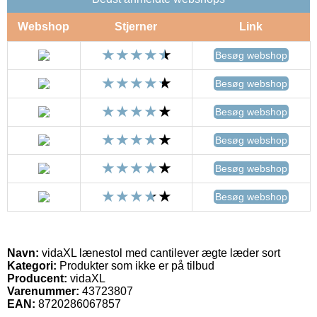
Webshop
Stjerner
Link
Besøg webshop
Besøg webshop
Besøg webshop
Besøg webshop
Besøg webshop
Besøg webshop
Navn:
vidaXL lænestol med cantilever ægte læder sort
Kategori:
Produkter som ikke er på tilbud
Producent:
vidaXL
Varenummer:
43723807
EAN:
8720286067857