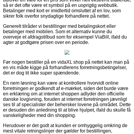
så er det ofte være et symbol på en uoprigtig webbutik.
Betalinger med kort er imidlertid omsluttet af en lov, som
sikrer folk overfor snydagtige forhandlere på nettet.
Generelt tilråder vi bestillinger med betalingskort eller
betalinger med mobilen. Som et alternativ kunne du
overveje et afdragstilbud som for eksempel ViaBill, ifald du
agter at godtgøre prisen over en periode.
Før nogen bestiller på en vidaXL shop på nettet kan man på
en vis måde kigge på forhandlerens forretningsbetingelser,
det er dog tit ikke super spændende.
En nem løsning kan være at kontrollere hvorvidt online
forretningen er godkendt af e-mærket, siden det burde være
en erklæring om at internet shoppen adlyder den officielle
danske lovgivning, foruden at internet forretningen jævnligt
ses til af specialister der behersker lovene på området. Dette
er desuden din anledning til at blive hjulpet, ifald du skulle få
vanskeligheder med din shopping.
Herudover er det godt at kunden er omhyggelig omkring de
mest vitale retningslinjer der gælder for bestillingen,