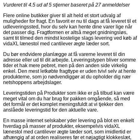
Vurderet til
4.5
ud af 5 stjerner baseret på
27
anmeldelser
Flere online butikker giver til alt held et stort udvalg af
muligheder for fragt. En favorit er nu til dags at få leveret til et
udleveringssted, hvor du selv kan hente dine varer lige når
det passer dig. Fragtformen er altså meget gnidningsløs,
samt tit tilmed den mindst kostelige slags levering ved køb af
vidaXL lænestol med cantilever ægte læder sort.
Du bør endvidere planlægge at få varerne leveret til din
adresse eller ud til dit arbejde. Leveringstypen bliver somme
tider et hak mere pebret, men på den anden side virkelig
enkel. Den mest letkøbte fragttype er uden tvivl selv at hente
produkterne, som jo nødvendiggør at du opholder dig nær
netshoppens arbejdslager.
Leveringstiden på Produkter som ikke er på tilbud kan være
meget vital om du har brug for pakken omgående, så med
det formål er det komplet meningsfuldt at vi tjekker den
anslåede leveringstid for den aktuelle vare.
En masse internet selskaber yder levering på blot en enkelt
hverdag på masser af produkter, eksempelvis vidaXL
lænestol med cantilever ægte læder sort, som imidlertid er
afhængig af at orden realiseres før et nøjagtigt klokkeslæt,