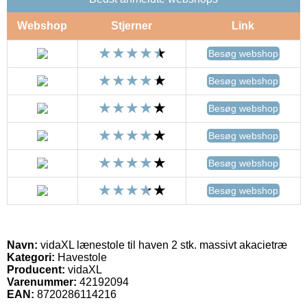
Webshop
Stjerner
Link
Besøg webshop
Besøg webshop
Besøg webshop
Besøg webshop
Besøg webshop
Besøg webshop
Navn:
vidaXL lænestole til haven 2 stk. massivt akacietræ
Kategori:
Havestole
Producent:
vidaXL
Varenummer:
42192094
EAN:
8720286114216