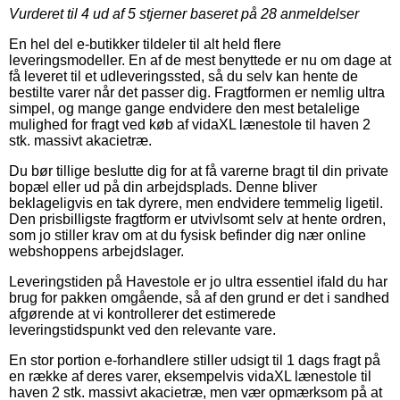
Vurderet til
4
ud af 5 stjerner baseret på
28
anmeldelser
En hel del e-butikker tildeler til alt held flere
leveringsmodeller. En af de mest benyttede er nu om dage at
få leveret til et udleveringssted, så du selv kan hente de
bestilte varer når det passer dig. Fragtformen er nemlig ultra
simpel, og mange gange endvidere den mest betalelige
mulighed for fragt ved køb af vidaXL lænestole til haven 2
stk. massivt akacietræ.
Du bør tillige beslutte dig for at få varerne bragt til din private
bopæl eller ud på din arbejdsplads. Denne bliver
beklageligvis en tak dyrere, men endvidere temmelig ligetil.
Den prisbilligste fragtform er utvivlsomt selv at hente ordren,
som jo stiller krav om at du fysisk befinder dig nær online
webshoppens arbejdslager.
Leveringstiden på Havestole er jo ultra essentiel ifald du har
brug for pakken omgående, så af den grund er det i sandhed
afgørende at vi kontrollerer det estimerede
leveringstidspunkt ved den relevante vare.
En stor portion e-forhandlere stiller udsigt til 1 dags fragt på
en række af deres varer, eksempelvis vidaXL lænestole til
haven 2 stk. massivt akacietræ, men vær opmærksom på at