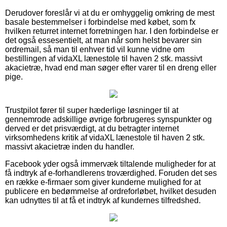
Derudover foreslår vi at du er omhyggelig omkring de mest
basale bestemmelser i forbindelse med købet, som fx
hvilken returret internet forretningen har. I den forbindelse er
det også essesentielt, at man når som helst bevarer sin
ordremail, så man til enhver tid vil kunne vidne om
bestillingen af vidaXL lænestole til haven 2 stk. massivt
akacietræ, hvad end man søger efter varer til en dreng eller
pige.
Trustpilot fører til super hæderlige løsninger til at
gennemrode adskillige øvrige forbrugeres synspunkter og
derved er det prisværdigt, at du betragter internet
virksomhedens kritik af vidaXL lænestole til haven 2 stk.
massivt akacietræ inden du handler.
Facebook yder også immervæk tiltalende muligheder for at
få indtryk af e-forhandlerens troværdighed. Foruden det ses
en række e-firmaer som giver kunderne mulighed for at
publicere en bedømmelse af ordreforløbet, hvilket desuden
kan udnyttes til at få et indtryk af kundernes tilfredshed.