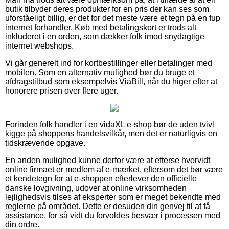
butik tilbyder deres produkter for en pris der kan ses som
uforståeligt billig, er det for det meste være et tegn på en fup
internet forhandler. Køb med betalingskort er trods alt
inkluderet i en orden, som dækker folk imod snydagtige
internet webshops.
Vi går generelt ind for kortbestillinger eller betalinger med
mobilen. Som en alternativ mulighed bør du bruge et
afdragstilbud som eksempelvis ViaBill, når du higer efter at
honorere prisen over flere uger.
Forinden folk handler i en vidaXL e-shop bør de uden tvivl
kigge på shoppens handelsvilkår, men det er naturligvis en
tidskrævende opgave.
En anden mulighed kunne derfor være at efterse hvorvidt
online firmaet er medlem af e-mærket, eftersom det bør være
et kendetegn for at e-shoppen efterlever den officielle
danske lovgivning, udover at online virksomheden
lejlighedsvis tilses af eksperter som er meget bekendte med
reglerne på området. Dette er desuden din genvej til at få
assistance, for så vidt du forvoldes besvær i processen med
din ordre.