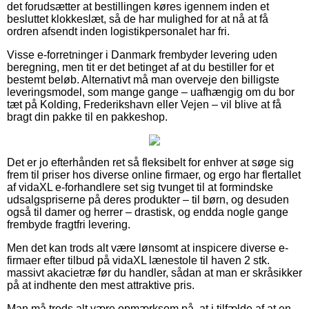
det forudsætter at bestillingen køres igennem inden et
besluttet klokkeslæt, så de har mulighed for at nå at få
ordren afsendt inden logistikpersonalet har fri.
Visse e-forretninger i Danmark frembyder levering uden
beregning, men tit er det betinget af at du bestiller for et
bestemt beløb. Alternativt må man overveje den billigste
leveringsmodel, som mange gange – uafhængig om du bor
tæt på Kolding, Frederikshavn eller Vejen – vil blive at få
bragt din pakke til en pakkeshop.
Det er jo efterhånden ret så fleksibelt for enhver at søge sig
frem til priser hos diverse online firmaer, og ergo har flertallet
af vidaXL e-forhandlere set sig tvunget til at formindske
udsalgspriserne på deres produkter – til børn, og desuden
også til damer og herrer – drastisk, og endda nogle gange
frembyde fragtfri levering.
Men det kan trods alt være lønsomt at inspicere diverse e-
firmaer efter tilbud på vidaXL lænestole til haven 2 stk.
massivt akacietræ før du handler, sådan at man er skråsikker
på at indhente den mest attraktive pris.
Man må trods alt være opmærksom på, at i tilfælde af at en