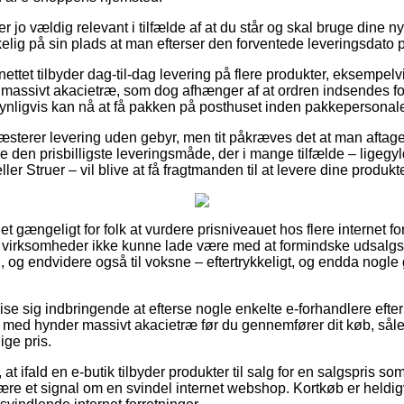
r jo vældig relevant i tilfælde af at du står og skal bruge dine
rkelig på sin plads at man efterser den forventede leveringsdat
nettet tilbyder dag-til-dag levering på flere produkter, eksempelv
massivt akacietræ, som dog afhænger af at ordren indsendes for
synligvis kan nå at få pakken på posthuset inden pakkepersonalet
æsterer levering uden gebyr, men tit påkræves det at man aftager 
den prisbilligste leveringsmåde, der i mange tilfælde – ligegyl
er Struer – vil blive at få fragtmanden til at levere dine produkte
t gængeligt for folk at vurdere prisniveauet hos flere internet fo
ine virksomheder ikke kunne lade være med at formindske udsalg
n, og endvidere også til voksne – eftertrykkeligt, og endda nogl
e sig indbringende at efterse nogle enkelte e-forhandlere efte
. med hynder massivt akacietræ før du gennemfører dit køb, såle
ige pris.
 ifald en e-butik tilbyder produkter til salg for en salgspris som 
være et signal om en svindel internet webshop. Kortkøb er heldigv