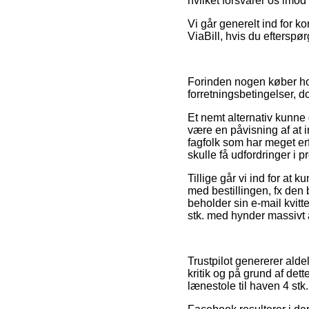
hvilket forsvarer os imod 
Vi går generelt ind for ko
ViaBill, hvis du efterspø
Forinden nogen køber hos 
forretningsbetingelser, d
Et nemt alternativ kunne
være en påvisning af at in
fagfolk som har meget er
skulle få udfordringer i 
Tillige går vi ind for at
med bestillingen, fx den 
beholder sin e-mail kvitt
stk. med hynder massivt a
Trustpilot genererer ald
kritik og på grund af de
lænestole til haven 4 st