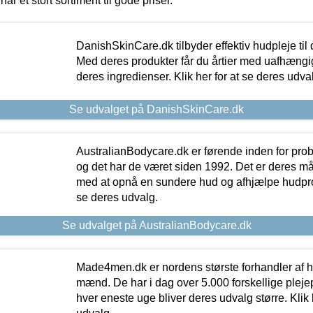
har et stort sortiment til gode priser.
DanishSkinCare.dk tilbyder effektiv hudpleje til
Med deres produkter får du årtier med uafhængi
deres ingredienser. Klik her for at se deres udva
Se udvalget på DanishSkinCare.dk
AustralianBodycare.dk er førende inden for pr
og det har de været siden 1992. Det er deres m
med at opnå en sundere hud og afhjælpe hudprob
se deres udvalg.
Se udvalget på AustralianBodycare.dk
Made4men.dk er nordens største forhandler af hu
mænd. De har i dag over 5.000 forskellige pleje
hver eneste uge bliver deres udvalg større. Klik 