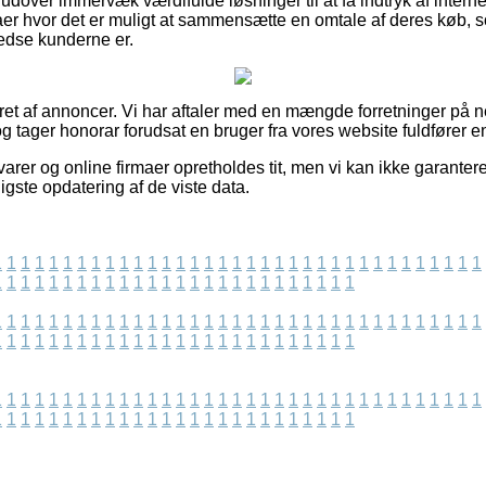
udover immervæk værdifulde løsninger til at få indtryk af interne
maer hvor det er muligt at sammensætte en omtale af deres køb, 
fredse kunderne er.
ret af annoncer. Vi har aftaler med en mængde forretninger på n
g tager honorar forudsat en bruger fra vores website fuldfører e
rer og online firmaer opretholdes tit, men vi kan ikke garantere
igste opdatering af de viste data.
1
1
1
1
1
1
1
1
1
1
1
1
1
1
1
1
1
1
1
1
1
1
1
1
1
1
1
1
1
1
1
1
1
1
1
1
1
1
1
1
1
1
1
1
1
1
1
1
1
1
1
1
1
1
1
1
1
1
1
1
1
1
1
1
1
1
1
1
1
1
1
1
1
1
1
1
1
1
1
1
1
1
1
1
1
1
1
1
1
1
1
1
1
1
1
1
1
1
1
1
1
1
1
1
1
1
1
1
1
1
1
1
1
1
1
1
1
1
1
1
1
1
1
1
1
1
1
1
1
1
1
1
1
1
1
1
1
1
1
1
1
1
1
1
1
1
1
1
1
1
1
1
1
1
1
1
1
1
1
1
1
1
1
1
1
1
1
1
1
1
1
1
1
1
1
1
1
1
1
1
1
1
1