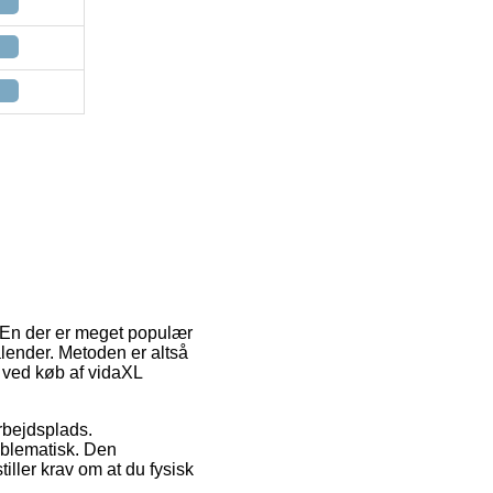
. En der er meget populær
alender. Metoden er altså
g ved køb af vidaXL
arbejdsplads.
oblematisk. Den
iller krav om at du fysisk