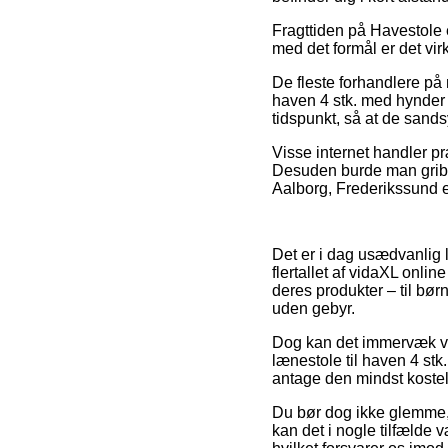
Fragttiden på Havestole e
med det formål er det vi
De fleste forhandlere på 
haven 4 stk. med hynder 
tidspunkt, så at de sand
Visse internet handler pr
Desuden burde man gribe 
Aalborg, Frederikssund ell
Det er i dag usædvanlig le
flertallet af vidaXL onl
deres produkter – til bør
uden gebyr.
Dog kan det immervæk vis
lænestole til haven 4 stk
antage den mindst kostel
Du bør dog ikke glemme, at
kan det i nogle tilfælde 