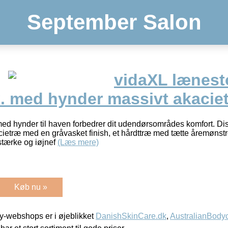
September Salon
vidaXL lænesto
k. med hynder massivt akacie
ed hynder til haven forbedrer dit udendørsområdes komfort. Di
kacietræ med en gråvasket finish, et hårdttræ med tætte åremøns
dstærke og iøjnef
(Læs mere)
Køb nu »
-webshops er i øjeblikket
DanishSkinCare.dk
,
AustralianBody