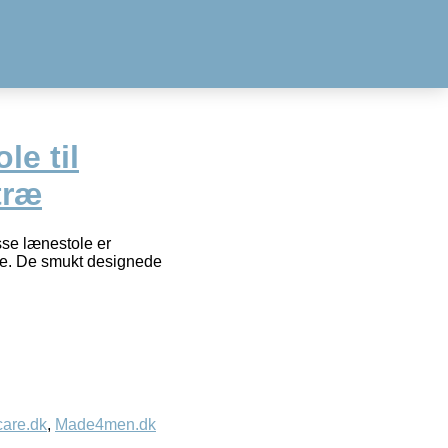
le til
træ
sse lænestole er
tre. De smukt designede
care.dk
,
Made4men.dk