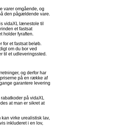
 nye varer omgående, og
o på den pågældende vare.
is vidaXL lænestole til
inden et fastsat
 holder fyraften.
for et fastsat beløb.
digt om du bor ved
r til et udleveringssted.
rretninger, og derfor har
spriserne på en række af
e gange garantere levering
r rabatkoder på vidaXL
des at man er sikret at
kan virke urealistisk lav,
is inkluderet i en lov,