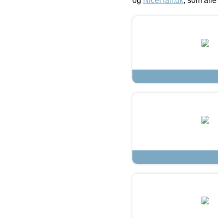
og
NiceHair.dk
, som alle 