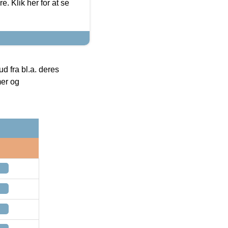
. Klik her for at se
 fra bl.a. deres
mer og