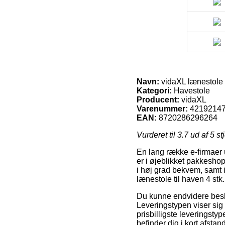
Navn:
vidaXL lænestole 
Kategori:
Havestole
Producent:
vidaXL
Varenummer:
4219214
EAN:
8720286296264
Vurderet til
3.7
ud af 5 st
En lang række e-firmaer u
er i øjeblikket pakkeshop
i høj grad bekvem, samt 
lænestole til haven 4 st
Du kunne endvidere beslut
Leveringstypen viser sig
prisbilligste leveringsty
befinder dig i kort afsta