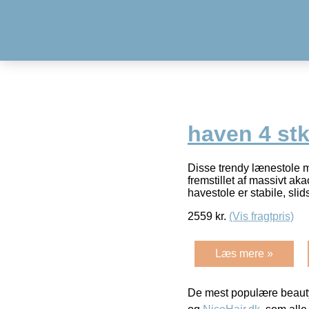
haven 4 st
Disse trendy lænestole m
fremstillet af massivt a
havestole er stabile, sli
2559
kr.
(Vis fragtpris)
Læs mere »
De mest populære beauty