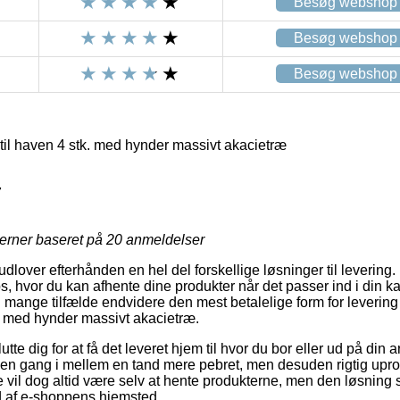
Besøg webshop
Besøg webshop
Besøg webshop
til haven 4 stk. med hynder massivt akacietræ
7
jerner baseret på
20
anmeldelser
dlover efterhånden en hel del forskellige løsninger til levering
s, hvor du kan afhente dine produkter når det passer ind i din k
i mange tilfælde endvidere den mest betalelige form for leverin
k. med hynder massivt akacietræ.
te dig for at få det leveret hjem til hvor du bor eller ud på din 
 en gang i mellem en tand mere pebret, men desuden rigtig upr
pe vil dog altid være selv at hente produkterne, men den løsning st
nd af e-shoppens hjemsted.