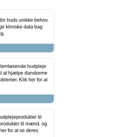
 din huds unikke behov.
ge kliniske data bag
lg.
oblemløsende hudpleje
ål at hjælpe danskerne
lemer. Klik her for at
dplejeprodukter til
produkter til mænd, og
her for at se deres