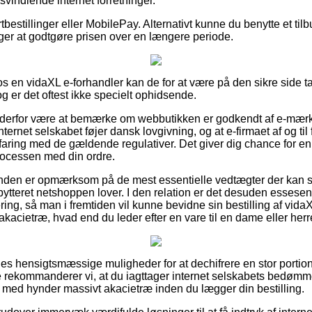
svindlende internet forretninger.
rtbestillinger eller MobilePay. Alternativt kunne du benytte et ti
rger at godtgøre prisen over en længere periode.
en vidaXL e-forhandler kan de for at være på den sikre side tage
og er det oftest ikke specielt ophidsende.
 derfor være at bemærke om webbutikken er godkendt af e-mærke
ternet selskabet føjer dansk lovgivning, og at e-firmaet af og til 
faring med de gældende regulativer. Det giver dig chance for e
processen med din ordre.
 kunden er opmærksom på de mest essentielle vedtægter der kan sp
bytteret netshoppen lover. I den relation er det desuden essesenti
ering, så man i fremtiden vil kunne bevidne sin bestilling af vida
kacietræ, hvad end du leder efter en vare til en dame eller herr
eles hensigtsmæssige muligheder for at dechifrere en stor porti
tte rekommanderer vi, at du iagttager internet selskabets bedømm
k. med hynder massivt akacietræ inden du lægger din bestilling.