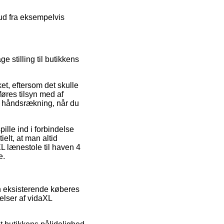
lbud fra eksempelvis
 stilling til butikkens
t, eftersom det skulle
føres tilsyn med af
n håndsrækning, når du
ille ind i forbindelse
elt, at man altid
XL lænestole til haven 4
e.
on eksisterende køberes
elser af vidaXL