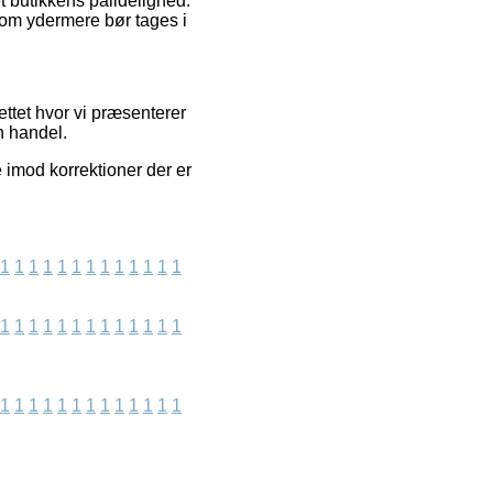
t butikkens pålidelighed.
som ydermere bør tages i
ettet hvor vi præsenterer
n handel.
 imod korrektioner der er
1
1
1
1
1
1
1
1
1
1
1
1
1
1
1
1
1
1
1
1
1
1
1
1
1
1
1
1
1
1
1
1
1
1
1
1
1
1
1