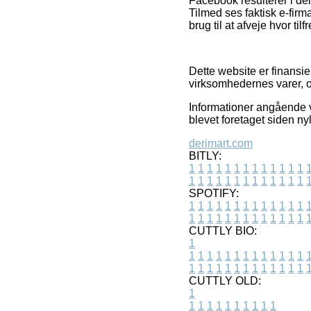
Facebook resulterer i der
Tilmed ses faktisk e-fir
brug til at afveje hvor til
Dette website er finansie
virksomhedernes varer, o
Informationer angående va
blevet foretaget siden nyl
derimart.com
BITLY:
1
1
1
1
1
1
1
1
1
1
1
1
1
1
1
1
1
1
1
1
1
1
1
1
1
1
SPOTIFY:
1
1
1
1
1
1
1
1
1
1
1
1
1
1
1
1
1
1
1
1
1
1
1
1
1
1
CUTTLY BIO:
1
1
1
1
1
1
1
1
1
1
1
1
1
1
1
1
1
1
1
1
1
1
1
1
1
1
1
CUTTLY OLD:
1
1
1
1
1
1
1
1
1
1
1