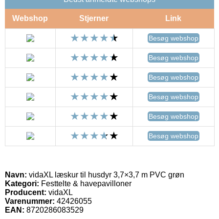
Webshop
Stjerner
Link
Besøg webshop
Besøg webshop
Besøg webshop
Besøg webshop
Besøg webshop
Besøg webshop
Navn:
vidaXL læskur til husdyr 3,7×3,7 m PVC grøn
Kategori:
Festtelte & havepavilloner
Producent:
vidaXL
Varenummer:
42426055
EAN:
8720286083529