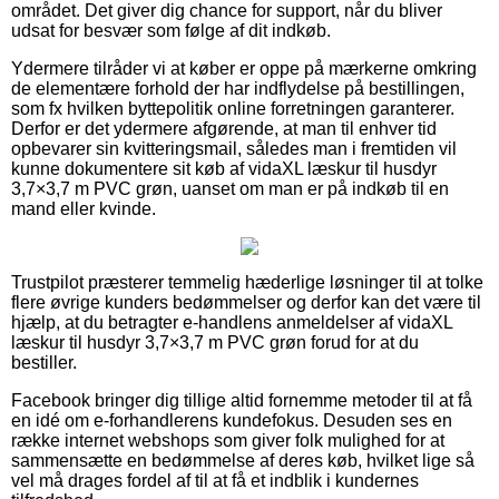
området. Det giver dig chance for support, når du bliver
udsat for besvær som følge af dit indkøb.
Ydermere tilråder vi at køber er oppe på mærkerne omkring
de elementære forhold der har indflydelse på bestillingen,
som fx hvilken byttepolitik online forretningen garanterer.
Derfor er det ydermere afgørende, at man til enhver tid
opbevarer sin kvitteringsmail, således man i fremtiden vil
kunne dokumentere sit køb af vidaXL læskur til husdyr
3,7×3,7 m PVC grøn, uanset om man er på indkøb til en
mand eller kvinde.
Trustpilot præsterer temmelig hæderlige løsninger til at tolke
flere øvrige kunders bedømmelser og derfor kan det være til
hjælp, at du betragter e-handlens anmeldelser af vidaXL
læskur til husdyr 3,7×3,7 m PVC grøn forud for at du
bestiller.
Facebook bringer dig tillige altid fornemme metoder til at få
en idé om e-forhandlerens kundefokus. Desuden ses en
række internet webshops som giver folk mulighed for at
sammensætte en bedømmelse af deres køb, hvilket lige så
vel må drages fordel af til at få et indblik i kundernes