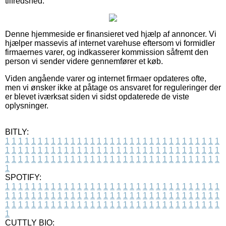
tilfredshed.
Denne hjemmeside er finansieret ved hjælp af annoncer. Vi
hjælper massevis af internet varehuse eftersom vi formidler
firmaernes varer, og indkasserer kommission såfremt den
person vi sender videre gennemfører et køb.
Viden angående varer og internet firmaer opdateres ofte,
men vi ønsker ikke at påtage os ansvaret for reguleringer der
er blevet iværksat siden vi sidst opdaterede de viste
oplysninger.
BITLY:
1
1
1
1
1
1
1
1
1
1
1
1
1
1
1
1
1
1
1
1
1
1
1
1
1
1
1
1
1
1
1
1
1
1
1
1
1
1
1
1
1
1
1
1
1
1
1
1
1
1
1
1
1
1
1
1
1
1
1
1
1
1
1
1
1
1
1
1
1
1
1
1
1
1
1
1
1
1
1
1
1
1
1
1
1
1
1
1
1
1
1
1
1
1
1
1
1
1
1
1
SPOTIFY:
1
1
1
1
1
1
1
1
1
1
1
1
1
1
1
1
1
1
1
1
1
1
1
1
1
1
1
1
1
1
1
1
1
1
1
1
1
1
1
1
1
1
1
1
1
1
1
1
1
1
1
1
1
1
1
1
1
1
1
1
1
1
1
1
1
1
1
1
1
1
1
1
1
1
1
1
1
1
1
1
1
1
1
1
1
1
1
1
1
1
1
1
1
1
1
1
1
1
1
1
CUTTLY BIO: