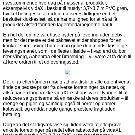
næstkommende hverdag på masser af produkter,
eksempelvis vidaXL læskur til husdyr 3,7×3,7 m PVC grøn,
hvilket betinges af at orden realiseres tidligere end et
besluttet klokkeslæt, så de har mulighed for at nå at få
produktet afsted forinden lagermedarbejderne har fri.
En hel del online varehuse byder på levering uden gebyr,
men for det meste er det påkrævet at der shoppes for en
konkret sum. I øvrigt burde man gribe den mindst kostelige
leveringsmanér, som i de fleste tilfælde – hvad end du bor
nær Viborg, Aabenraa eller Bramming – vil være at få dem til
at køre ordren til et udleveringssted.
Det er jo efterhånden i høj grad praktisk for alle og enhver at
finde de bedste priser fra diverse forretninger på nettet, og
altså har en lang række vidaXL e-shops været tvunget til at
reducere salgspriserne på en række af deres produkter – til
drenge og piger, og samtidig også til herrer og damer –
kolossalt, og endda nogle gange præstere fragt uden
betaling.
Dog kan det stadigvæk vise sig tiden værd at efterprøve
enkelte forretninger på nettet efter rabatkoder på vidaXL