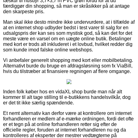
læskur til husdyr 3,7×3,7 m PVC grøn forud for at du
færdiggør din shopping, så man er skråsikker på at antage
den skarpeste pris.
Man skal ikke desto mindre ikke undervurdere, at i tilfælde af
at en internet shop udbyder bedst i test varer til salg for en
udsalgspris der kan ses som mystisk god, så kan det for det
meste være en varsel om en uægte online butik. Betalinger
med kort er trods alt inkluderet i et lovbud, hvilket redder dig
som kunde imod falske online webshops.
Vi anbefaler generelt shopping med kort eller mobilbetaling.
Alternativt burde du bruge en afdragsløsning som fx ViaBill,
hvis du tilstræber at finansiere regningen af flere omgange.
Inden folk køber hos en vidaXL shop burde man når alt
kommer til alt tage stilling til e-butikkens handelsvilkår, dog
er det tit ikke særlig spændende.
Et nemt alternativ kan derfor være at kontrollere om internet
forhandleren er medlem af e-mærke ordningen, fordi det ofte
er et tegn på at online forhandleren retter sig efter de
officielle regler, foruden at internet forhandleren nu og da
kontrolleres af eksperter der mestrer vedtægterne på