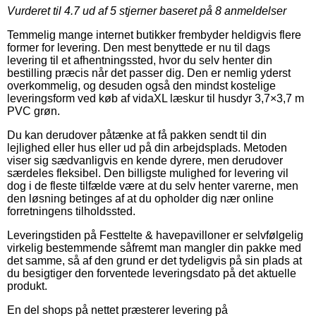
Vurderet til
4.7
ud af 5 stjerner baseret på
8
anmeldelser
Temmelig mange internet butikker frembyder heldigvis flere
former for levering. Den mest benyttede er nu til dags
levering til et afhentningssted, hvor du selv henter din
bestilling præcis når det passer dig. Den er nemlig yderst
overkommelig, og desuden også den mindst kostelige
leveringsform ved køb af vidaXL læskur til husdyr 3,7×3,7 m
PVC grøn.
Du kan derudover påtænke at få pakken sendt til din
lejlighed eller hus eller ud på din arbejdsplads. Metoden
viser sig sædvanligvis en kende dyrere, men derudover
særdeles fleksibel. Den billigste mulighed for levering vil
dog i de fleste tilfælde være at du selv henter varerne, men
den løsning betinges af at du opholder dig nær online
forretningens tilholdssted.
Leveringstiden på Festtelte & havepavilloner er selvfølgelig
virkelig bestemmende såfremt man mangler din pakke med
det samme, så af den grund er det tydeligvis på sin plads at
du besigtiger den forventede leveringsdato på det aktuelle
produkt.
En del shops på nettet præsterer levering på