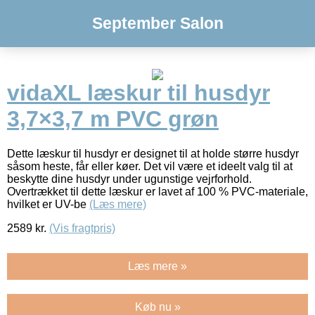
September Salon
vidaXL læskur til husdyr
3,7×3,7 m PVC grøn
Dette læskur til husdyr er designet til at holde større husdyr
såsom heste, får eller køer. Det vil være et ideelt valg til at
beskytte dine husdyr under ugunstige vejrforhold.
Overtrækket til dette læskur er lavet af 100 % PVC-materiale,
hvilket er UV-be
(Læs mere)
2589
kr.
(Vis fragtpris)
Læs mere »
Køb nu »