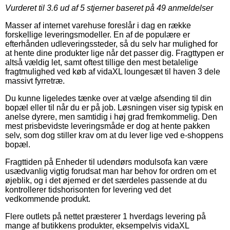
Vurderet til
3.6
ud af 5 stjerner baseret på
49
anmeldelser
Masser af internet varehuse foreslår i dag en række
forskellige leveringsmodeller. En af de populære er
efterhånden udleveringssteder, så du selv har mulighed for
at hente dine produkter lige når det passer dig. Fragttypen er
altså vældig let, samt oftest tillige den mest betalelige
fragtmulighed ved køb af vidaXL loungesæt til haven 3 dele
massivt fyrretræ.
Du kunne ligeledes tænke over at vælge afsending til din
bopæl eller til når du er på job. Løsningen viser sig typisk en
anelse dyrere, men samtidig i høj grad fremkommelig. Den
mest prisbevidste leveringsmåde er dog at hente pakken
selv, som dog stiller krav om at du lever lige ved e-shoppens
bopæl.
Fragttiden på Enheder til udendørs modulsofa kan være
usædvanlig vigtig forudsat man har behov for ordren om et
øjeblik, og i det øjemed er det særdeles passende at du
kontrollerer tidshorisonten for levering ved det
vedkommende produkt.
Flere outlets på nettet præsterer 1 hverdags levering på
mange af butikkens produkter, eksempelvis vidaXL