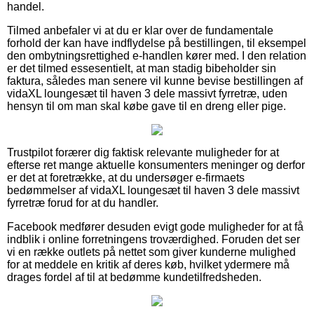
handel.
Tilmed anbefaler vi at du er klar over de fundamentale
forhold der kan have indflydelse på bestillingen, til eksempel
den ombytningsrettighed e-handlen kører med. I den relation
er det tilmed essesentielt, at man stadig bibeholder sin
faktura, således man senere vil kunne bevise bestillingen af
vidaXL loungesæt til haven 3 dele massivt fyrretræ, uden
hensyn til om man skal købe gave til en dreng eller pige.
Trustpilot forærer dig faktisk relevante muligheder for at
efterse ret mange aktuelle konsumenters meninger og derfor
er det at foretrække, at du undersøger e-firmaets
bedømmelser af vidaXL loungesæt til haven 3 dele massivt
fyrretræ forud for at du handler.
Facebook medfører desuden evigt gode muligheder for at få
indblik i online forretningens troværdighed. Foruden det ser
vi en række outlets på nettet som giver kunderne mulighed
for at meddele en kritik af deres køb, hvilket ydermere må
drages fordel af til at bedømme kundetilfredsheden.