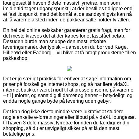
loungesæt til haven 3 dele massivt fyrretræ, men som
imidlertid tager udgangspunkt i at der bestilles tidligere end
et fast tidspunkt, med det formål at de sandsynligvis kan nå
at få varerne afsted inden de pakkeansatte holder fyraften.
En hel del online selskaber garanterer gratis fragt, men for
det meste kræves det at der købes for et fastslået beløb.
Desuden burde man snuppe den mest letkøbte
leveringsmanér, der typisk – uanset om du bor ved Køge,
Hillerød eller Faaborg – vil blive at få bragt produkterne til en
pakkeshop.
Det er jo særligt praktisk for enhver at søge information om
priser på forskellige internet shops, og så har flere vidaXL
internet butikker været nødt til at presse priserne på varerne
– til juniorer, og samtidig til damer og herrer – betydeligt, og
endda nogle gange byde på levering uden gebyr.
Det kan dog ikke desto mindre være lukrativt at studere
nogle enkelte e-forretninger efter tilbud på vidaXL loungesæt
til haven 3 dele massivt fyrretræ forinden du færdiggør din
shopping, så du er usvigeligt sikker på at få den mest
betalelige pris.