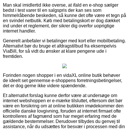
Man skal imidlertid ikke overse, at ifald en e-shop sælger
bedst i test varer til en salgspris der kan ses som
himmelråbende beskeden, så kunne det ofte være et tegn på
en svindel netbutik. Køb med betalingskort er dog dækket
ind under et reglement, der sikrer dig overfor uoprigtige
internet handler.
Generelt anbefaler vi betalinger med kort eller mobilbetaling.
Alternativt bør du bruge et afdragstilbud fra eksempelvis
ViaBill, for så vidt du ønsker at klare pengene ude i
fremtiden.
Forinden nogen shopper i en vidaXL online butik behøver
de ideelt set gennemse e-shoppens forretningsbetingelser,
det er dog gerne ikke videre spændende.
Et alternativt forslag kunne derfor være at undersøge om
internet webshoppen er e-mærke tilsluttet, eftersom det bør
være en forsikring om at online butikken imødekommer den
officielle danske lovgivning, foruden at internet firmaet ofte
kontrolleres af fagmænd som har meget erfaring med de
gældende bestemmelser. Derudover tilbydes du genvej til
assistance, når du udsættes for besvær i processen med din