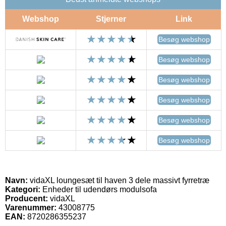
Webshop
Stjerner
Link
Besøg webshop
Besøg webshop
Besøg webshop
Besøg webshop
Besøg webshop
Besøg webshop
Navn:
vidaXL loungesæt til haven 3 dele massivt fyrretræ
Kategori:
Enheder til udendørs modulsofa
Producent:
vidaXL
Varenummer:
43008775
EAN:
8720286355237