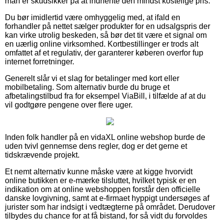
man er skudsikker på at indhente den mindst kostelige pris.
Du bør imidlertid være omhyggelig med, at ifald en
forhandler på nettet sælger produkter for en udsalgspris der
kan virke utrolig beskeden, så bør det tit være et signal om
en uærlig online virksomhed. Kortbestillinger er trods alt
omfattet af et regulativ, der garanterer køberen overfor fup
internet forretninger.
Generelt slår vi et slag for betalinger med kort eller
mobilbetaling. Som alternativ burde du bruge et
afbetalingstilbud fra for eksempel ViaBill, i tilfælde af at du
vil godtgøre pengene over flere uger.
Inden folk handler på en vidaXL online webshop burde de
uden tvivl gennemse dens regler, dog er det gerne et
tidskrævende projekt.
Et nemt alternativ kunne måske være at kigge hvorvidt
online butikken er e-mærke tilsluttet, hvilket typisk er en
indikation om at online webshoppen forstår den officielle
danske lovgivning, samt at e-firmaet hyppigt undersøges af
jurister som har indsigt i vedtægterne på området. Derudover
tilbydes du chance for at få bistand, for så vidt du forvoldes