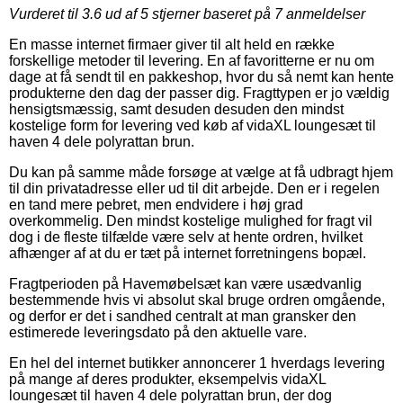
Vurderet til
3.6
ud af 5 stjerner baseret på
7
anmeldelser
En masse internet firmaer giver til alt held en række
forskellige metoder til levering. En af favoritterne er nu om
dage at få sendt til en pakkeshop, hvor du så nemt kan hente
produkterne den dag der passer dig. Fragttypen er jo vældig
hensigtsmæssig, samt desuden desuden den mindst
kostelige form for levering ved køb af vidaXL loungesæt til
haven 4 dele polyrattan brun.
Du kan på samme måde forsøge at vælge at få udbragt hjem
til din privatadresse eller ud til dit arbejde. Den er i regelen
en tand mere pebret, men endvidere i høj grad
overkommelig. Den mindst kostelige mulighed for fragt vil
dog i de fleste tilfælde være selv at hente ordren, hvilket
afhænger af at du er tæt på internet forretningens bopæl.
Fragtperioden på Havemøbelsæt kan være usædvanlig
bestemmende hvis vi absolut skal bruge ordren omgående,
og derfor er det i sandhed centralt at man gransker den
estimerede leveringsdato på den aktuelle vare.
En hel del internet butikker annoncerer 1 hverdags levering
på mange af deres produkter, eksempelvis vidaXL
loungesæt til haven 4 dele polyrattan brun, der dog