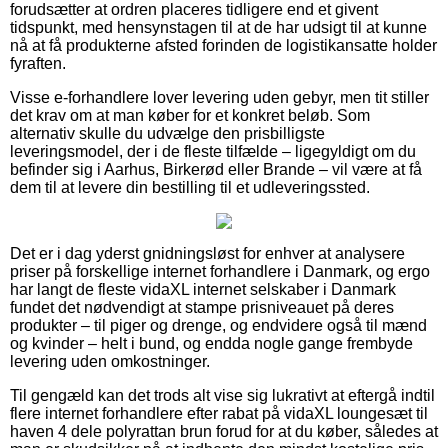
forudsætter at ordren placeres tidligere end et givent
tidspunkt, med hensynstagen til at de har udsigt til at kunne
nå at få produkterne afsted forinden de logistikansatte holder
fyraften.
Visse e-forhandlere lover levering uden gebyr, men tit stiller
det krav om at man køber for et konkret beløb. Som
alternativ skulle du udvælge den prisbilligste
leveringsmodel, der i de fleste tilfælde – ligegyldigt om du
befinder sig i Aarhus, Birkerød eller Brande – vil være at få
dem til at levere din bestilling til et udleveringssted.
Det er i dag yderst gnidningsløst for enhver at analysere
priser på forskellige internet forhandlere i Danmark, og ergo
har langt de fleste vidaXL internet selskaber i Danmark
fundet det nødvendigt at stampe prisniveauet på deres
produkter – til piger og drenge, og endvidere også til mænd
og kvinder – helt i bund, og endda nogle gange frembyde
levering uden omkostninger.
Til gengæld kan det trods alt vise sig lukrativt at eftergå indtil
flere internet forhandlere efter rabat på vidaXL loungesæt til
haven 4 dele polyrattan brun forud for at du køber, således at