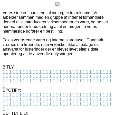
Vores side er finansieret af indtægter fra reklamer. Vi
arbejder sammen med en gruppe af internet forhandlere
derved at vi introducerer virksomhedernes varer, og høster
honorar under forudsætning af at en bruger fra vores
hjemmeside udfører en bestilling.
Fakta vedrørende varer og internet varehuse i Danmark
værnes om løbende, men vi ønsker ikke at påtage os
ansvaret for justeringer der er blevet lavet efter sidste
opdatering af de anvendte oplysninger.
BITLY:
1
1
1
1
1
1
1
1
1
1
1
1
1
1
1
1
1
1
1
1
1
1
1
1
1
1
1
1
1
1
1
1
1
1
1
1
1
1
1
1
1
1
1
1
1
1
1
1
1
1
1
1
1
1
1
1
1
1
1
1
1
1
1
1
1
1
1
1
1
1
1
1
1
1
1
1
1
1
1
1
1
1
1
1
1
1
1
1
1
1
1
1
1
1
1
1
1
1
1
1
SPOTIFY:
1
1
1
1
1
1
1
1
1
1
1
1
1
1
1
1
1
1
1
1
1
1
1
1
1
1
1
1
1
1
1
1
1
1
1
1
1
1
1
1
1
1
1
1
1
1
1
1
1
1
1
1
1
1
1
1
1
1
1
1
1
1
1
1
1
1
1
1
1
1
1
1
1
1
1
1
1
1
1
1
1
1
1
1
1
1
1
1
1
1
1
1
1
1
1
1
1
1
1
1
CUTTLY BIO: