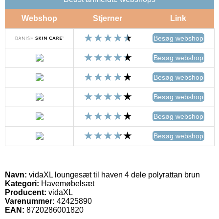
Webshop
Stjerner
Link
Besøg webshop
Besøg webshop
Besøg webshop
Besøg webshop
Besøg webshop
Besøg webshop
Navn:
vidaXL loungesæt til haven 4 dele polyrattan brun
Kategori:
Havemøbelsæt
Producent:
vidaXL
Varenummer:
42425890
EAN:
8720286001820