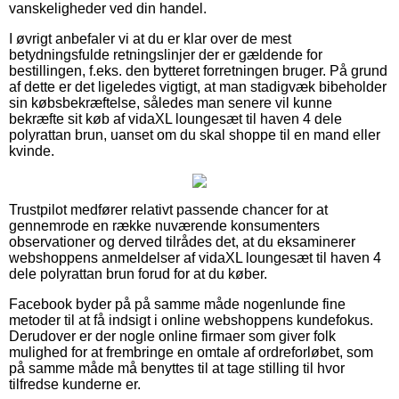
vanskeligheder ved din handel.
I øvrigt anbefaler vi at du er klar over de mest
betydningsfulde retningslinjer der er gældende for
bestillingen, f.eks. den bytteret forretningen bruger. På grund
af dette er det ligeledes vigtigt, at man stadigvæk bibeholder
sin købsbekræftelse, således man senere vil kunne
bekræfte sit køb af vidaXL loungesæt til haven 4 dele
polyrattan brun, uanset om du skal shoppe til en mand eller
kvinde.
Trustpilot medfører relativt passende chancer for at
gennemrode en række nuværende konsumenters
observationer og derved tilrådes det, at du eksaminerer
webshoppens anmeldelser af vidaXL loungesæt til haven 4
dele polyrattan brun forud for at du køber.
Facebook byder på på samme måde nogenlunde fine
metoder til at få indsigt i online webshoppens kundefokus.
Derudover er der nogle online firmaer som giver folk
mulighed for at frembringe en omtale af ordreforløbet, som
på samme måde må benyttes til at tage stilling til hvor
tilfredse kunderne er.