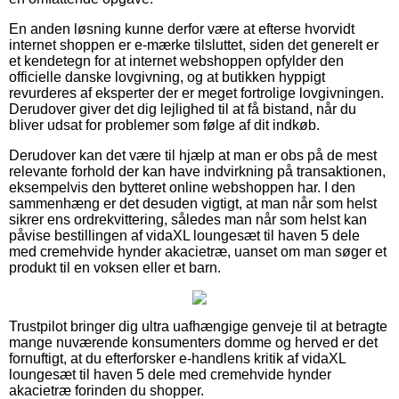
En anden løsning kunne derfor være at efterse hvorvidt
internet shoppen er e-mærke tilsluttet, siden det generelt er
et kendetegn for at internet webshoppen opfylder den
officielle danske lovgivning, og at butikken hyppigt
revurderes af eksperter der er meget fortrolige lovgivningen.
Derudover giver det dig lejlighed til at få bistand, når du
bliver udsat for problemer som følge af dit indkøb.
Derudover kan det være til hjælp at man er obs på de mest
relevante forhold der kan have indvirkning på transaktionen,
eksempelvis den bytteret online webshoppen har. I den
sammenhæng er det desuden vigtigt, at man når som helst
sikrer ens ordrekvittering, således man når som helst kan
påvise bestillingen af vidaXL loungesæt til haven 5 dele
med cremehvide hynder akacietræ, uanset om man søger et
produkt til en voksen eller et barn.
Trustpilot bringer dig ultra uafhængige genveje til at betragte
mange nuværende konsumenters domme og herved er det
fornuftigt, at du efterforsker e-handlens kritik af vidaXL
loungesæt til haven 5 dele med cremehvide hynder
akacietræ forinden du shopper.