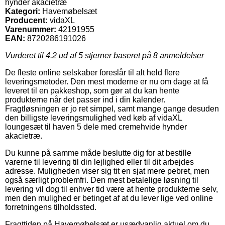
hynder akacietræ
Kategori:
Havemøbelsæt
Producent:
vidaXL
Varenummer:
42191955
EAN:
8720286191026
Vurderet til
4.2
ud af 5 stjerner baseret på
8
anmeldelser
De fleste online selskaber foreslår til alt held flere
leveringsmetoder. Den mest moderne er nu om dage at få
leveret til en pakkeshop, som gør at du kan hente
produkterne når det passer ind i din kalender.
Fragtløsningen er jo ret simpel, samt mange gange desuden
den billigste leveringsmulighed ved køb af vidaXL
loungesæt til haven 5 dele med cremehvide hynder
akacietræ.
Du kunne på samme måde beslutte dig for at bestille
varerne til levering til din lejlighed eller til dit arbejdes
adresse. Muligheden viser sig tit en sjat mere pebret, men
også særligt problemfri. Den mest betalelige løsning til
levering vil dog til enhver tid være at hente produkterne selv,
men den mulighed er betinget af at du lever lige ved online
forretningens tilholdssted.
Fragttiden på Havemøbelsæt er usædvanlig aktuel om du