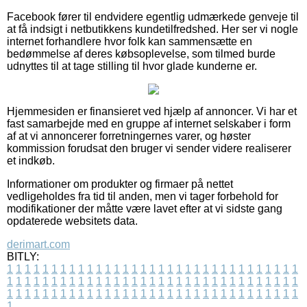
Facebook fører til endvidere egentlig udmærkede genveje til
at få indsigt i netbutikkens kundetilfredshed. Her ser vi nogle
internet forhandlere hvor folk kan sammensætte en
bedømmelse af deres købsoplevelse, som tilmed burde
udnyttes til at tage stilling til hvor glade kunderne er.
Hjemmesiden er finansieret ved hjælp af annoncer. Vi har et
fast samarbejde med en gruppe af internet selskaber i form
af at vi annoncerer forretningernes varer, og høster
kommission forudsat den bruger vi sender videre realiserer
et indkøb.
Informationer om produkter og firmaer på nettet
vedligeholdes fra tid til anden, men vi tager forbehold for
modifikationer der måtte være lavet efter at vi sidste gang
opdaterede websitets data.
derimart.com
BITLY:
1
1
1
1
1
1
1
1
1
1
1
1
1
1
1
1
1
1
1
1
1
1
1
1
1
1
1
1
1
1
1
1
1
1
1
1
1
1
1
1
1
1
1
1
1
1
1
1
1
1
1
1
1
1
1
1
1
1
1
1
1
1
1
1
1
1
1
1
1
1
1
1
1
1
1
1
1
1
1
1
1
1
1
1
1
1
1
1
1
1
1
1
1
1
1
1
1
1
1
1