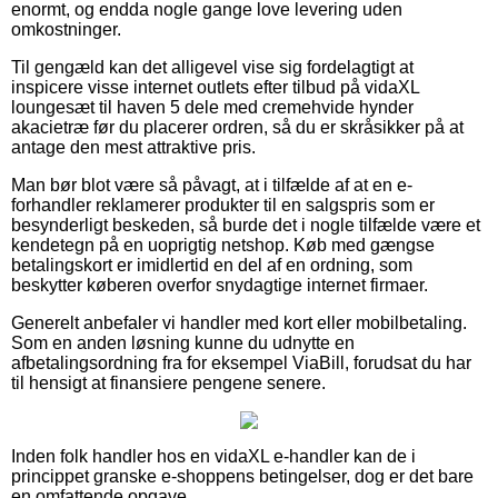
enormt, og endda nogle gange love levering uden
omkostninger.
Til gengæld kan det alligevel vise sig fordelagtigt at
inspicere visse internet outlets efter tilbud på vidaXL
loungesæt til haven 5 dele med cremehvide hynder
akacietræ før du placerer ordren, så du er skråsikker på at
antage den mest attraktive pris.
Man bør blot være så påvagt, at i tilfælde af at en e-
forhandler reklamerer produkter til en salgspris som er
besynderligt beskeden, så burde det i nogle tilfælde være et
kendetegn på en uoprigtig netshop. Køb med gængse
betalingskort er imidlertid en del af en ordning, som
beskytter køberen overfor snydagtige internet firmaer.
Generelt anbefaler vi handler med kort eller mobilbetaling.
Som en anden løsning kunne du udnytte en
afbetalingsordning fra for eksempel ViaBill, forudsat du har
til hensigt at finansiere pengene senere.
Inden folk handler hos en vidaXL e-handler kan de i
princippet granske e-shoppens betingelser, dog er det bare
en omfattende opgave.