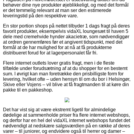
behøver dine nye produkter øjeblikkeligt, og med det formål
er det temmelig relevant at man ser den estimerede
leveringstid på den respektive vare.
En stor portion shops på nettet tilbyder 1 dags fragt på deres
favorit produkter, eksempelvis vidaXL loungesæt til haven 5
dele med cremehvide hynder akacietræ, som nødvendiggør
at ordren gennemføres før et angivent tidspunkt, med det
formål at de har mulighed for at nå at få produkterne
distribueret forud for at lagerpersonalet får fri.
Flere internet outlets lover gratis fragt, men i de fleste
tilfælde under forudsætning af at du shopper for en bestemt
sum. I øvrigt kan man foretrække den prisbilligste form for
levering, hvilket ofte – uden hensyn til om du bor i Helsingør,
Skive eller Vojens – vil blive at få fragtmanden til at køre din
pakke til en pakkeshop.
Det har vist sig at være ekstremt ligetil for almindelige
dødelige at sammenholde priser fra flere internet webshops,
og derfor har en hel del vidaXL internet webshops fundet det
nødvendigt at nedskære salgsværdien på en række af deres
varer – til juniorer, og endvidere også til herrer og damer –