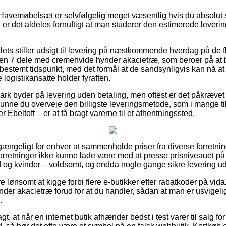
Havemøbelsæt er selvfølgelig meget væsentlig hvis du absolut 
 er det aldeles fornuftigt at man studerer den estimerede leverin
lets stiller udsigt til levering på næstkommende hverdag på de f
en 7 dele med cremehvide hynder akacietræ, som beroer på at b
bestemt tidspunkt, med det formål at de sandsynligvis kan nå at 
e logistikansatte holder fyraften.
k byder på levering uden betaling, men oftest er det påkrævet a
 kunne du overveje den billigste leveringsmetode, som i mange t
 Ebeltoft – er at få bragt varerne til et afhentningssted.
 gængeligt for enhver at sammenholde priser fra diverse forretnin
forretninger ikke kunne lade være med at presse prisniveauet på 
 og kvinder – voldsomt, og endda nogle gange sikre levering u
e lønsomt at kigge forbi flere e-butikker efter rabatkoder på vid
er akacietræ forud for at du handler, sådan at man er usvigeli
.
, at når en internet butik afhænder bedst i test varer til salg fo