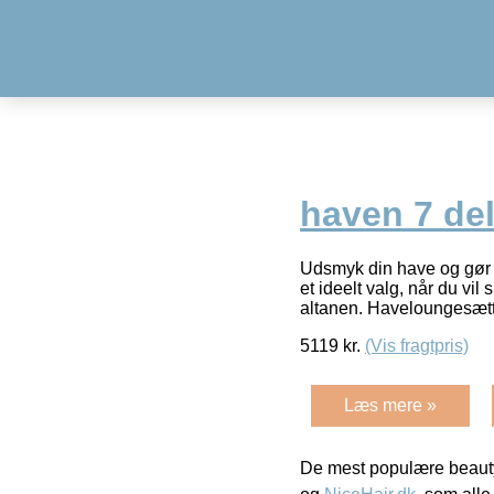
haven 7 de
Udsmyk din have og gør d
et ideelt valg, når du vil
altanen. Haveloungesæt
5119
kr.
(Vis fragtpris)
Læs mere »
De mest populære beauty