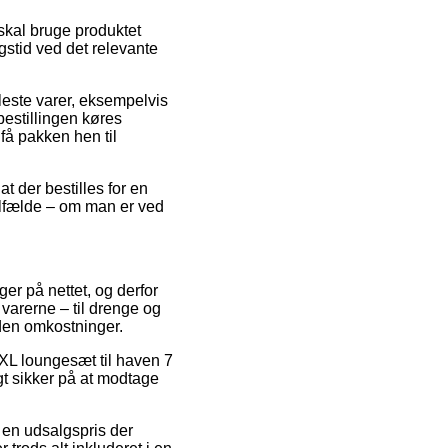
skal bruge produktet
gstid ved det relevante
leste varer, eksempelvis
estillingen køres
få pakken hen til
t der bestilles for en
ilfælde – om man er ved
ger på nettet, og derfor
varerne – til drenge og
den omkostninger.
aXL loungesæt til haven 7
gt sikker på at modtage
r en udsalgspris der