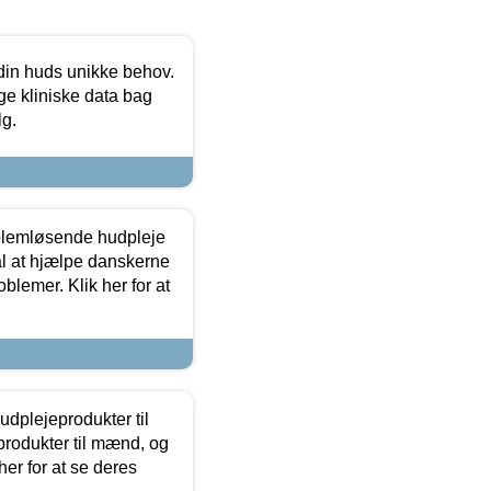
 din huds unikke behov.
ge kliniske data bag
lg.
oblemløsende hudpleje
ål at hjælpe danskerne
lemer. Klik her for at
dplejeprodukter til
produkter til mænd, og
her for at se deres