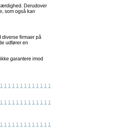
roværdighed. Derudover
se, som også kan
 diverse firmaer på
de udfører en
 ikke garantere imod
1
1
1
1
1
1
1
1
1
1
1
1
1
1
1
1
1
1
1
1
1
1
1
1
1
1
1
1
1
1
1
1
1
1
1
1
1
1
1