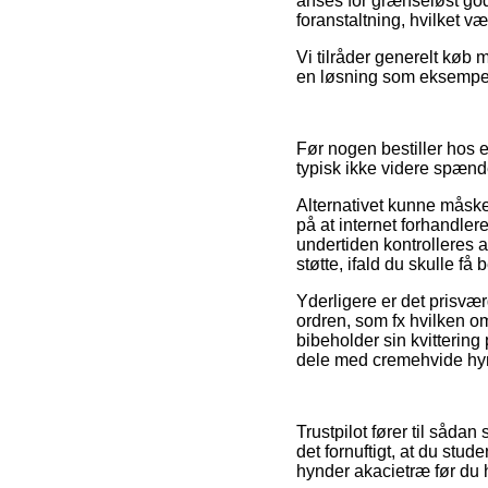
anses for grænseløst god,
foranstaltning, hvilket 
Vi tilråder generelt køb
en løsning som eksempelvi
Før nogen bestiller hos e
typisk ikke videre spæn
Alternativet kunne måske
på at internet forhandle
undertiden kontrolleres
støtte, ifald du skulle f
Yderligere er det prisvæ
ordren, som fx hvilken om
bibeholder sin kvitterin
dele med cremehvide hynd
Trustpilot fører til sådan
det fornuftigt, at du st
hynder akacietræ før du 