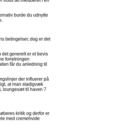
trods alt inkluderet i en
ernativ burde du udnytte
e.
ns betingelser, dog er det
det generelt er et bevis
ne forretningen
en får du anledning til
gslinjer der influerer på
tigt, at man stadigvæk
L loungesæt til haven 7
øberes kritik og derfor er
 dele med cremehvide