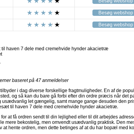
Besøg webshop
Besøg webshop
Besøg webshop
til haven 7 dele med cremehvide hynder akacietræ
t
7
jerner baseret på
47
anmeldelser
tilbyder i dag diverse forskellige fragtmuligheder. En af de popul
ssted, og så kan du bare gå forbi efter din ordre præcis når det p
g usædvanlig let gængelig, samt mange gange desuden den pris
esæt til haven 7 dele med cremehvide hynder akacietræ.
or at få ordren sendt til din lejlighed eller til dit arbejdes adre
ule mere bekostelig, men omvendt usædvanlig praktisk. Den mest
v at hente ordren, men dette betinges af at du har bopæl med kort