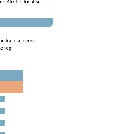
. Klik her for at se
 fra bl.a. deres
mer og