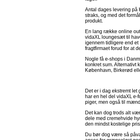
Antal dages levering på 
straks, og med det formål
produkt.
En lang række online out
vidaXL loungesæt til hav
igennem tidligere end et 
fragtfirmaet forud for at d
Nogle få e-shops i Danmar
konkret sum. Alternativt
København, Birkerød eller
Det er i dag ekstremt let
har en hel del vidaXL e-
piger, men også til mænd
Det kan dog trods alt vær
dele med cremehvide hynd
den mindst kostelige pris
Du bør dog være så påvagt