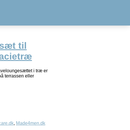
æt til
acietræ
veloungesættet i træ er
på terrassen eller
care.dk
,
Made4men.dk