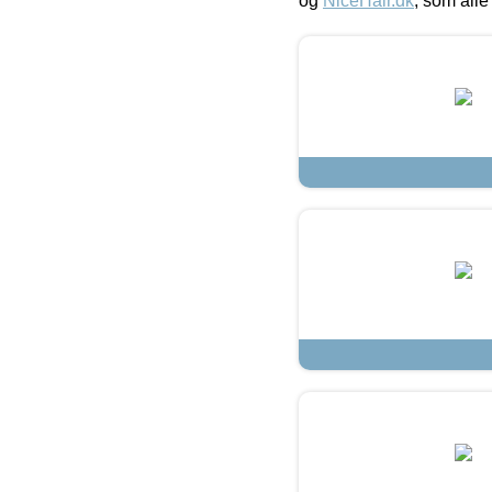
og
NiceHair.dk
, som alle 