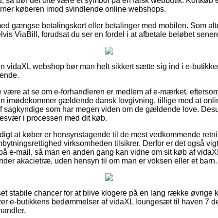
 så bør det ofte være et symbol på en falsk webbutik. Kortkøb er 
værner køberen imod svindlende online webshops.
 med gængse betalingskort eller betalinger med mobilen. Som alt
s ViaBill, forudsat du ser en fordel i at afbetale beløbet sener
n vidaXL webshop bør man helt sikkert sætte sig ind i e-butikke
dende.
 være at se om e-forhandleren er medlem af e-mærket, eftersom 
ren imødekommer gældende dansk lovgivning, tillige med at onli
 af sagkyndige som har megen viden om de gældende love. Desud
å besvær i processen med dit køb.
rdigt at køber er hensynstagende til de mest vedkommende retnin
bytningsrettighed virksomheden tilsikrer. Derfor er det også vig
g på e-mail, så man en anden gang kan vidne om sit køb af vidaX
er akacietræ, uden hensyn til om man er voksen eller et barn.
 set stabile chancer for at blive klogere på en lang række øvrige k
uderer e-butikkens bedømmelser af vidaXL loungesæt til haven 7
handler.