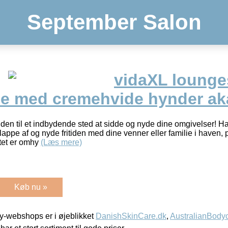
September Salon
vidaXL lounges
le med cremehvide hynder ak
en til et indbydende sted at sidde og nyde dine omgivelser! Ha
 slappe af og nyde fritiden med dine venner eller familie i haven, 
tet er omhy
(Læs mere)
Køb nu »
-webshops er i øjeblikket
DanishSkinCare.dk
,
AustralianBody