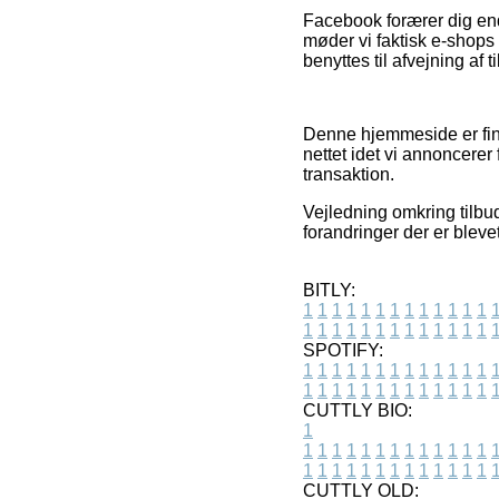
Facebook forærer dig end
møder vi faktisk e-shop
benyttes til afvejning af
Denne hjemmeside er fina
nettet idet vi annoncere
transaktion.
Vejledning omkring tilbu
forandringer der er bleve
BITLY:
1
1
1
1
1
1
1
1
1
1
1
1
1
1
1
1
1
1
1
1
1
1
1
1
1
1
SPOTIFY:
1
1
1
1
1
1
1
1
1
1
1
1
1
1
1
1
1
1
1
1
1
1
1
1
1
1
CUTTLY BIO:
1
1
1
1
1
1
1
1
1
1
1
1
1
1
1
1
1
1
1
1
1
1
1
1
1
1
1
CUTTLY OLD: