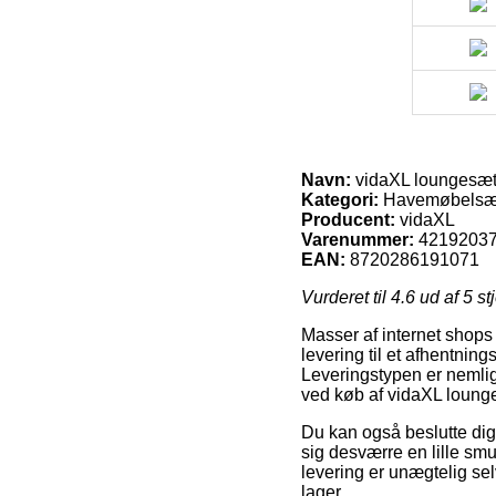
Navn:
vidaXL loungesæt 
Kategori:
Havemøbelsæ
Producent:
vidaXL
Varenummer:
4219203
EAN:
8720286191071
Vurderet til
4.6
ud af 5 st
Masser af internet shops 
levering til et afhentning
Leveringstypen er nemli
ved køb af vidaXL loung
Du kan også beslutte dig f
sig desværre en lille sm
levering er unægtelig sel
lager.