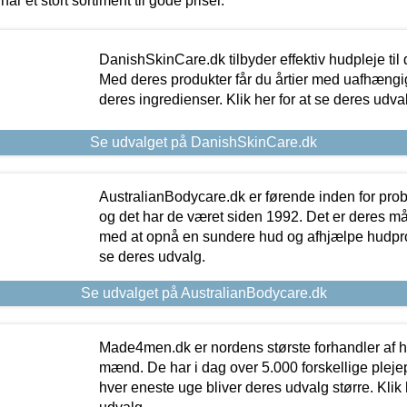
har et stort sortiment til gode priser.
DanishSkinCare.dk tilbyder effektiv hudpleje til
Med deres produkter får du årtier med uafhængi
deres ingredienser. Klik her for at se deres udva
Se udvalget på DanishSkinCare.dk
AustralianBodycare.dk er førende inden for pr
og det har de været siden 1992. Det er deres m
med at opnå en sundere hud og afhjælpe hudprob
se deres udvalg.
Se udvalget på AustralianBodycare.dk
Made4men.dk er nordens største forhandler af hu
mænd. De har i dag over 5.000 forskellige pleje
hver eneste uge bliver deres udvalg større. Klik 