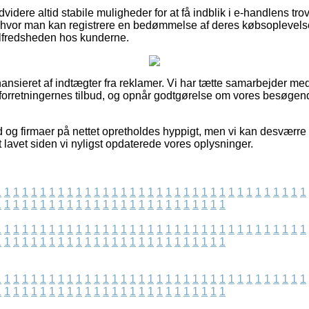
videre altid stabile muligheder for at få indblik i e-handlens t
s hvor man kan registrere en bedømmelse af deres købsoplevel
 tilfredsheden hos kunderne.
nsieret af indtægter fra reklamer. Vi har tætte samarbejder med
r forretningernes tilbud, og opnår godtgørelse om vores besøgen
d og firmaer på nettet opretholdes hyppigt, men vi kan desværre
t lavet siden vi nyligst opdaterede vores oplysninger.
1
1
1
1
1
1
1
1
1
1
1
1
1
1
1
1
1
1
1
1
1
1
1
1
1
1
1
1
1
1
1
1
1
1
1
1
1
1
1
1
1
1
1
1
1
1
1
1
1
1
1
1
1
1
1
1
1
1
1
1
1
1
1
1
1
1
1
1
1
1
1
1
1
1
1
1
1
1
1
1
1
1
1
1
1
1
1
1
1
1
1
1
1
1
1
1
1
1
1
1
1
1
1
1
1
1
1
1
1
1
1
1
1
1
1
1
1
1
1
1
1
1
1
1
1
1
1
1
1
1
1
1
1
1
1
1
1
1
1
1
1
1
1
1
1
1
1
1
1
1
1
1
1
1
1
1
1
1
1
1
1
1
1
1
1
1
1
1
1
1
1
1
1
1
1
1
1
1
1
1
1
1
1