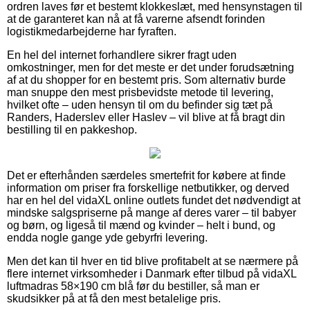
ordren laves før et bestemt klokkeslæt, med hensynstagen til
at de garanteret kan nå at få varerne afsendt forinden
logistikmedarbejderne har fyraften.
En hel del internet forhandlere sikrer fragt uden
omkostninger, men for det meste er det under forudsætning
af at du shopper for en bestemt pris. Som alternativ burde
man snuppe den mest prisbevidste metode til levering,
hvilket ofte – uden hensyn til om du befinder sig tæt på
Randers, Haderslev eller Haslev – vil blive at få bragt din
bestilling til en pakkeshop.
Det er efterhånden særdeles smertefrit for købere at finde
information om priser fra forskellige netbutikker, og derved
har en hel del vidaXL online outlets fundet det nødvendigt at
mindske salgspriserne på mange af deres varer – til babyer
og børn, og ligeså til mænd og kvinder – helt i bund, og
endda nogle gange yde gebyrfri levering.
Men det kan til hver en tid blive profitabelt at se nærmere på
flere internet virksomheder i Danmark efter tilbud på vidaXL
luftmadras 58×190 cm blå før du bestiller, så man er
skudsikker på at få den mest betalelige pris.