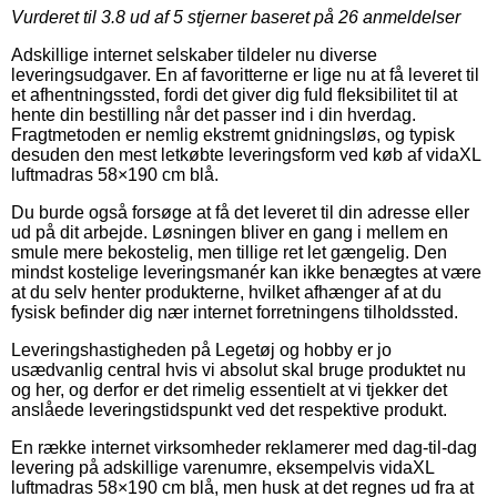
Vurderet til
3.8
ud af 5 stjerner baseret på
26
anmeldelser
Adskillige internet selskaber tildeler nu diverse
leveringsudgaver. En af favoritterne er lige nu at få leveret til
et afhentningssted, fordi det giver dig fuld fleksibilitet til at
hente din bestilling når det passer ind i din hverdag.
Fragtmetoden er nemlig ekstremt gnidningsløs, og typisk
desuden den mest letkøbte leveringsform ved køb af vidaXL
luftmadras 58×190 cm blå.
Du burde også forsøge at få det leveret til din adresse eller
ud på dit arbejde. Løsningen bliver en gang i mellem en
smule mere bekostelig, men tillige ret let gængelig. Den
mindst kostelige leveringsmanér kan ikke benægtes at være
at du selv henter produkterne, hvilket afhænger af at du
fysisk befinder dig nær internet forretningens tilholdssted.
Leveringshastigheden på Legetøj og hobby er jo
usædvanlig central hvis vi absolut skal bruge produktet nu
og her, og derfor er det rimelig essentielt at vi tjekker det
anslåede leveringstidspunkt ved det respektive produkt.
En række internet virksomheder reklamerer med dag-til-dag
levering på adskillige varenumre, eksempelvis vidaXL
luftmadras 58×190 cm blå, men husk at det regnes ud fra at