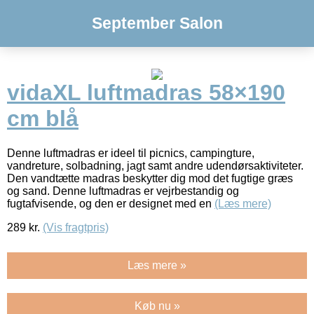
September Salon
vidaXL luftmadras 58×190
cm blå
Denne luftmadras er ideel til picnics, campingture,
vandreture, solbadning, jagt samt andre udendørsaktiviteter.
Den vandtætte madras beskytter dig mod det fugtige græs
og sand. Denne luftmadras er vejrbestandig og
fugtafvisende, og den er designet med en
(Læs mere)
289
kr.
(Vis fragtpris)
Læs mere »
Køb nu »