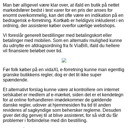
Man bør alligevel være klar over, at ifald en butik på nettet
markedsfører bedst i test varer for en pris der anses for
enormt overkommelig, kan det ofte være en indikation på en
bedragerisk e-forretning. Kortkøb er heldigvis inkluderet i en
ordning, der assisterer køber overfor uærlige webshops.
Vi foreslår generelt bestillinger med betalingskort eller
betalinger med mobilen. Som en alternativ mulighed kunne
du udnytte en afdragsordning fra fx ViaBill, ifald du hellere
vil finansiere beløbet over tid.
Før folk køber på en vidaXL e-forretning kunne man egentlig
granske butikkens regler, dog er det tit ikke super
spændende.
Et alternativt forslag kunne være at kontrollere om internet
selskabet er medlem af e-mærket, siden det er et kendetegn
for at online forhandleren imødekommer de gældende
danske regler, udover at hjemmesiden fra tid til anden
revideres af sagkyndige som behersker reglerne. Desuden
giver det dig genvej til at blive assisteret, for så vidt du får
problemer i forbindelse med din bestilling.