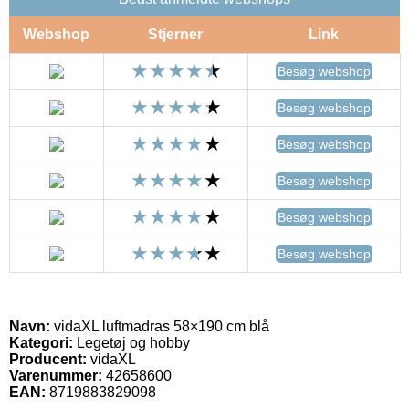
Webshop
Stjerner
Link
Besøg webshop
Besøg webshop
Besøg webshop
Besøg webshop
Besøg webshop
Besøg webshop
Navn:
vidaXL luftmadras 58×190 cm blå
Kategori:
Legetøj og hobby
Producent:
vidaXL
Varenummer:
42658600
EAN:
8719883829098