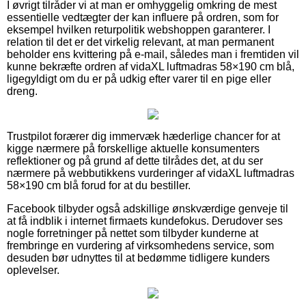
I øvrigt tilråder vi at man er omhyggelig omkring de mest
essentielle vedtægter der kan influere på ordren, som for
eksempel hvilken returpolitik webshoppen garanterer. I
relation til det er det virkelig relevant, at man permanent
beholder ens kvittering på e-mail, således man i fremtiden vil
kunne bekræfte ordren af vidaXL luftmadras 58×190 cm blå,
ligegyldigt om du er på udkig efter varer til en pige eller
dreng.
Trustpilot forærer dig immervæk hæderlige chancer for at
kigge nærmere på forskellige aktuelle konsumenters
reflektioner og på grund af dette tilrådes det, at du ser
nærmere på webbutikkens vurderinger af vidaXL luftmadras
58×190 cm blå forud for at du bestiller.
Facebook tilbyder også adskillige ønskværdige genveje til
at få indblik i internet firmaets kundefokus. Derudover ses
nogle forretninger på nettet som tilbyder kunderne at
frembringe en vurdering af virksomhedens service, som
desuden bør udnyttes til at bedømme tidligere kunders
oplevelser.