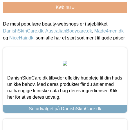
Køb nu »
De mest populære beauty-webshops er i øjeblikket
DanishSkinCare.dk
,
AustralianBodycare.dk
,
Made4men.dk
og
NiceHair.dk
, som alle har et stort sortiment til gode priser.
DanishSkinCare.dk tilbyder effektiv hudpleje til din huds
unikke behov. Med deres produkter får du årtier med
uafhængige kliniske data bag deres ingredienser. Klik
her for at se deres udvalg.
Se udvalget på DanishSkinCare.dk