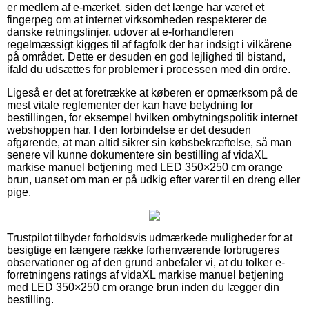
er medlem af e-mærket, siden det længe har været et
fingerpeg om at internet virksomheden respekterer de
danske retningslinjer, udover at e-forhandleren
regelmæssigt kigges til af fagfolk der har indsigt i vilkårene
på området. Dette er desuden en god lejlighed til bistand,
ifald du udsættes for problemer i processen med din ordre.
Ligeså er det at foretrække at køberen er opmærksom på de
mest vitale reglementer der kan have betydning for
bestillingen, for eksempel hvilken ombytningspolitik internet
webshoppen har. I den forbindelse er det desuden
afgørende, at man altid sikrer sin købsbekræftelse, så man
senere vil kunne dokumentere sin bestilling af vidaXL
markise manuel betjening med LED 350×250 cm orange
brun, uanset om man er på udkig efter varer til en dreng eller
pige.
Trustpilot tilbyder forholdsvis udmærkede muligheder for at
besigtige en længere række forhenværende forbrugeres
observationer og af den grund anbefaler vi, at du tolker e-
forretningens ratings af vidaXL markise manuel betjening
med LED 350×250 cm orange brun inden du lægger din
bestilling.