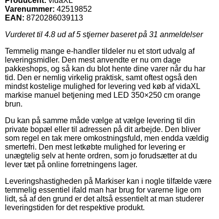
Producent:
vidaXL
Varenummer:
42519852
EAN:
8720286039113
Vurderet til
4.8
ud af 5 stjerner baseret på
31
anmeldelser
Temmelig mange e-handler tildeler nu et stort udvalg af
leveringsmidler. Den mest anvendte er nu om dage
pakkeshops, og så kan du blot hente dine varer når du har
tid. Den er nemlig virkelig praktisk, samt oftest også den
mindst kostelige mulighed for levering ved køb af vidaXL
markise manuel betjening med LED 350×250 cm orange
brun.
Du kan på samme måde vælge at vælge levering til din
private bopæl eller til adressen på dit arbejde. Den bliver
som regel en tak mere omkostningsfuld, men endda vældig
smertefri. Den mest letkøbte mulighed for levering er
unægtelig selv at hente ordren, som jo forudsætter at du
lever tæt på online forretningens lager.
Leveringshastigheden på Markiser kan i nogle tilfælde være
temmelig essentiel ifald man har brug for varerne lige om
lidt, så af den grund er det altså essentielt at man studerer
leveringstiden for det respektive produkt.