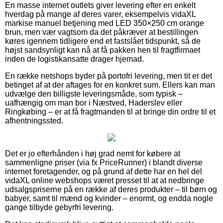
En masse internet outlets giver levering efter en enkelt
hverdag på mange af deres varer, eksempelvis vidaXL
markise manuel betjening med LED 350×250 cm orange
brun, men vær vagtsom da det påkræver at bestillingen
køres igennem tidligere end et fastslået tidspunkt, så de
højst sandsynligt kan nå at få pakken hen til fragtfirmaet
inden de logistikansatte drager hjemad.
En række netshops byder på portofri levering, men tit er det
betinget af at der aftages for en konkret sum. Ellers kan man
udvælge den billigste leveringsmåde, som typisk –
uafhængig om man bor i Næstved, Haderslev eller
Ringkøbing – er at få fragtmanden til at bringe din ordre til et
afhentningssted.
Det er jo efterhånden i høj grad nemt for købere at
sammenligne priser (via fx PriceRunner) i blandt diverse
internet foretagender, og på grund af dette har en hel del
vidaXL online webshops været presset til at at nedbringe
udsalgspriserne på en række af deres produkter – til børn og
babyer, samt til mænd og kvinder – enormt, og endda nogle
gange tilbyde gebyrfri levering.