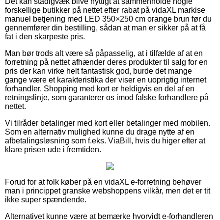
Det kan stadigvæk blive nyttigt at sammenholde nogle
forskellige butikker på nettet efter rabat på vidaXL markise
manuel betjening med LED 350×250 cm orange brun før du
gennemfører din bestilling, sådan at man er sikker på at få
fat i den skarpeste pris.
Man bør trods alt være så påpasselig, at i tilfælde af at en
forretning på nettet afhænder deres produkter til salg for en
pris der kan virke helt fantastisk god, burde det mange
gange være et karakteristika der viser en uoprigtig internet
forhandler. Shopping med kort er heldigvis en del af en
retningslinje, som garanterer os imod falske forhandlere på
nettet.
Vi tilråder betalinger med kort eller betalinger med mobilen.
Som en alternativ mulighed kunne du drage nytte af en
afbetalingsløsning som f.eks. ViaBill, hvis du higer efter at
klare prisen ude i fremtiden.
Forud for at folk køber på en vidaXL e-forretning behøver
man i princippet granske webshoppens vilkår, men det er tit
ikke super spændende.
Alternativet kunne være at bemærke hvorvidt e-forhandleren