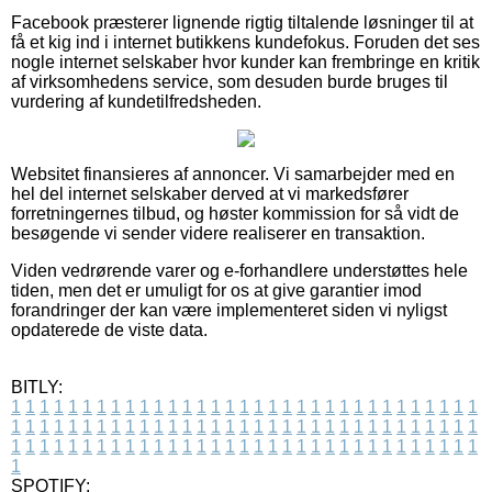
Facebook præsterer lignende rigtig tiltalende løsninger til at
få et kig ind i internet butikkens kundefokus. Foruden det ses
nogle internet selskaber hvor kunder kan frembringe en kritik
af virksomhedens service, som desuden burde bruges til
vurdering af kundetilfredsheden.
Websitet finansieres af annoncer. Vi samarbejder med en
hel del internet selskaber derved at vi markedsfører
forretningernes tilbud, og høster kommission for så vidt de
besøgende vi sender videre realiserer en transaktion.
Viden vedrørende varer og e-forhandlere understøttes hele
tiden, men det er umuligt for os at give garantier imod
forandringer der kan være implementeret siden vi nyligst
opdaterede de viste data.
BITLY:
1
1
1
1
1
1
1
1
1
1
1
1
1
1
1
1
1
1
1
1
1
1
1
1
1
1
1
1
1
1
1
1
1
1
1
1
1
1
1
1
1
1
1
1
1
1
1
1
1
1
1
1
1
1
1
1
1
1
1
1
1
1
1
1
1
1
1
1
1
1
1
1
1
1
1
1
1
1
1
1
1
1
1
1
1
1
1
1
1
1
1
1
1
1
1
1
1
1
1
1
SPOTIFY: