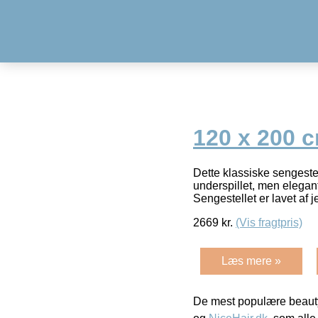
120 x 200 
Dette klassiske sengestel
underspillet, men elegant
Sengestellet er lavet af j
2669
kr.
(Vis fragtpris)
Læs mere »
De mest populære beauty