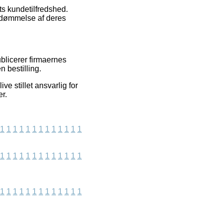
ts kundetilfredshed.
bedømmelse af deres
ublicerer firmaernes
 bestilling.
e stillet ansvarlig for
er.
1
1
1
1
1
1
1
1
1
1
1
1
1
1
1
1
1
1
1
1
1
1
1
1
1
1
1
1
1
1
1
1
1
1
1
1
1
1
1