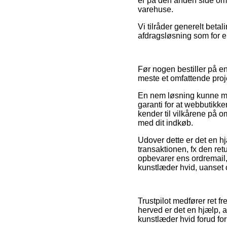
er på den anden side oms
varehuse.
Vi tilråder generelt beta
afdragsløsning som for ek
Før nogen bestiller på e
meste et omfattende proj
En nem løsning kunne mås
garanti for at webbutikken
kender til vilkårene på o
med dit indkøb.
Udover dette er det en h
transaktionen, fx den retur
opbevarer ens ordremail
kunstlæder hvid, uanset 
Trustpilot medfører ret 
herved er det en hjælp, 
kunstlæder hvid forud for