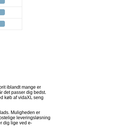
orit iblandt mange er
r det passer dig bedst.
ved køb af vidaXL seng
splads. Muligheden er
ostelige leveringsløsning
r dig lige ved e-