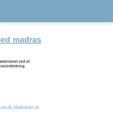
med madras
akteriseret ved et
lsesindretning.
care.dk
,
Made4men.dk