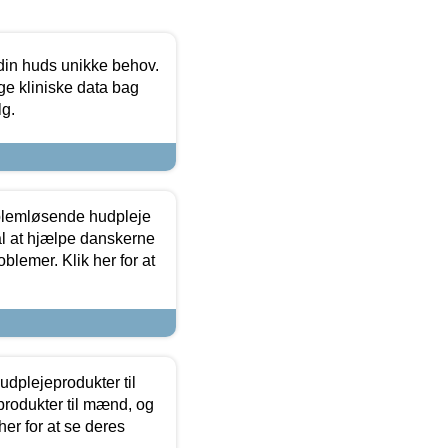
 din huds unikke behov.
ge kliniske data bag
lg.
oblemløsende hudpleje
ål at hjælpe danskerne
lemer. Klik her for at
dplejeprodukter til
produkter til mænd, og
her for at se deres