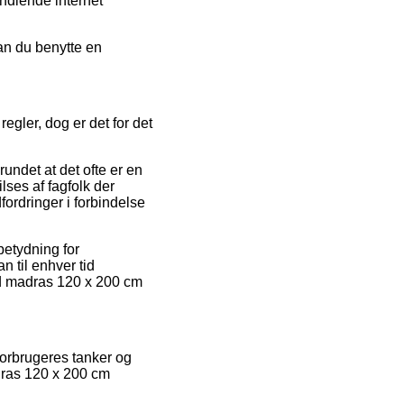
ndlende internet
kan du benytte en
gler, dog er det for det
ndet at det ofte er en
lses af fagfolk der
fordringer i forbindelse
betydning for
an til enhver tid
ed madras 120 x 200 cm
orbrugeres tanker og
adras 120 x 200 cm