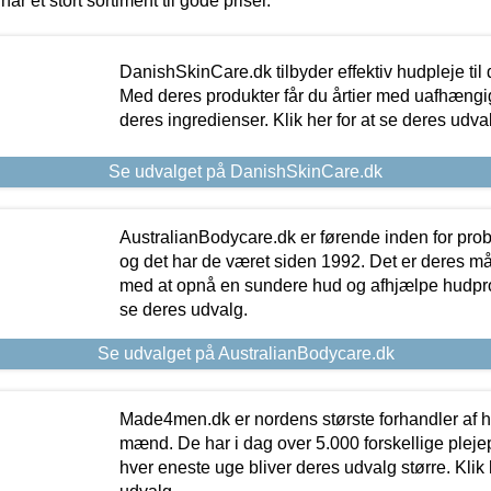
har et stort sortiment til gode priser.
DanishSkinCare.dk tilbyder effektiv hudpleje til
Med deres produkter får du årtier med uafhængi
deres ingredienser. Klik her for at se deres udva
Se udvalget på DanishSkinCare.dk
AustralianBodycare.dk er førende inden for pr
og det har de været siden 1992. Det er deres m
med at opnå en sundere hud og afhjælpe hudprob
se deres udvalg.
Se udvalget på AustralianBodycare.dk
Made4men.dk er nordens største forhandler af hu
mænd. De har i dag over 5.000 forskellige pleje
hver eneste uge bliver deres udvalg større. Klik 