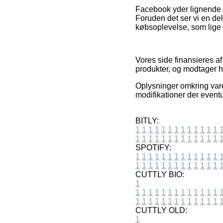
Facebook yder lignende n
Foruden det ser vi en de
købsoplevelse, som lige s
Vores side finansieres af
produkter, og modtager h
Oplysninger omkring varer
modifikationer der eventu
BITLY:
1
1
1
1
1
1
1
1
1
1
1
1
1
1
1
1
1
1
1
1
1
1
1
1
1
1
SPOTIFY:
1
1
1
1
1
1
1
1
1
1
1
1
1
1
1
1
1
1
1
1
1
1
1
1
1
1
CUTTLY BIO:
1
1
1
1
1
1
1
1
1
1
1
1
1
1
1
1
1
1
1
1
1
1
1
1
1
1
1
CUTTLY OLD:
1