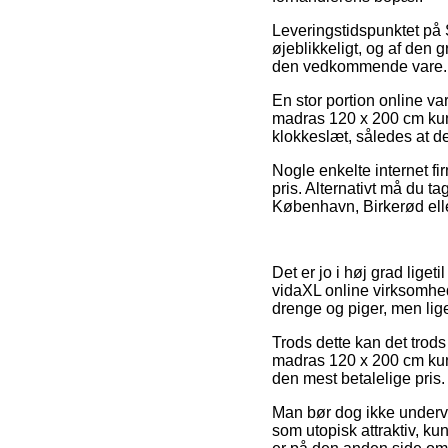
Leveringstidspunktet på 
øjeblikkeligt, og af den 
den vedkommende vare.
En stor portion online v
madras 120 x 200 cm kuns
klokkeslæt, således at de
Nogle enkelte internet fir
pris. Alternativt må du t
København, Birkerød eller 
Det er jo i høj grad liget
vidaXL online virksomhed
drenge og piger, men lige
Trods dette kan det trods
madras 120 x 200 cm kuns
den mest betalelige pris.
Man bør dog ikke undervur
som utopisk attraktiv, k