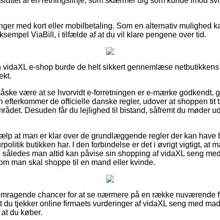
luttet af en retningslinje, som skærmer dig som kunde imod svi
linger med kort eller mobilbetaling. Som en alternativ mulighed 
sempel ViaBill, i tilfælde af at du vil klare pengene over tid.
n vidaXL e-shop burde de helt sikkert gennemlæse netbutikkens re
ekt.
ke være at se hvorvidt e-forretningen er e-mærke godkendt, gru
 efterkommer de officielle danske regler, udover at shoppen tit ti
mrådet. Desuden får du lejlighed til bistand, såfremt du møder ud
jælp at man er klar over de grundlæggende regler der kan have 
politik butikken har. I den forbindelse er det i øvrigt vigtigt, at m
, således man altid kan påvise sin shopping af vidaXL seng m
om man skal shoppe til en mand eller kvinde.
fremragende chancer for at se nærmere på en række nuværende f
at du tjekker online firmaets vurderinger af vidaXL seng med m
 at du køber.