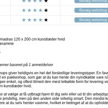
Besøg webshop
Besøg webshop
Besøg webshop
madras 120 x 200 cm kunstlæder hvid
geramme
6
jerner baseret på
1
anmeldelser
shops giver heldigvis en hel del forskellige leveringstyper. En fav
il en pakkeshop, som gør at du kan hente din nyindkøbte vare nå
per enkel, og oftest tilmed den mest letkøbte form for levering 
m kunstlæder hvid.
at vælge at få udbragt hjem til dig selv eller ud til din arbejd
e prisbillig, men på den anden side virkelig smart. Den mindst k
være at du selv henter varerne, hvilket er betinget af at du opholde