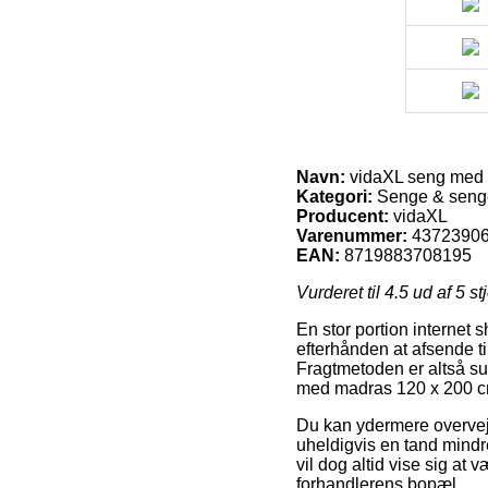
Navn:
vidaXL seng med 
Kategori:
Senge & sen
Producent:
vidaXL
Varenummer:
4372390
EAN:
8719883708195
Vurderet til
4.5
ud af 5 st
En stor portion internet 
efterhånden at afsende t
Fragtmetoden er altså su
med madras 120 x 200 c
Du kan ydermere overveje 
uheldigvis en tand mindr
vil dog altid vise sig at 
forhandlerens bopæl.