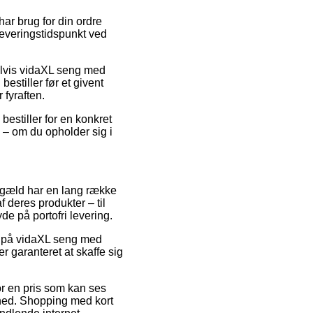
ar brug for din ordre
leveringstidspunkt ved
pelvis vidaXL seng med
stiller før et givent
 fyraften.
bestiller for en konkret
e – om du opholder sig i
gengæld har en lang række
 deres produkter – til
e på portofri levering.
bud på vidaXL seng med
 garanteret at skaffe sig
or en pris som kan ses
mhed. Shopping med kort