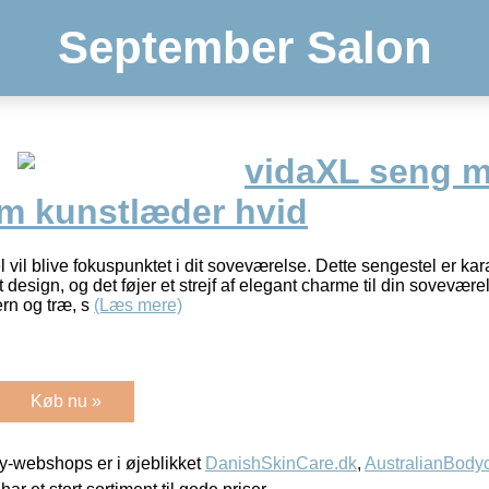
September Salon
vidaXL seng 
cm kunstlæder hvid
 vil blive fokuspunktet i dit soveværelse. Dette sengestel er kar
 design, og det føjer et strejf af elegant charme til din sovevære
ern og træ, s
(Læs mere)
Køb nu »
-webshops er i øjeblikket
DanishSkinCare.dk
,
AustralianBody