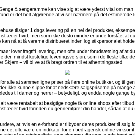
Senge & sengeramme kan vise sig at være yderst vital om man h
grund er det helt afgørende at vi ser nærmere på det estimerede 
arehuse tilsiger 1 dags levering på en hel del produkter, eksem
tlæder hvid, men som ikke desto mindre er underforstået at du be
 kan nå at få varerne distribueret inden logistikpersonalet holder
maer lover fragtfri levering, men ofte under forudsætning af at du 
age den mindst kostelige leveringsversion, som i de fleste tilfæld
Skjern – vil blive at få bragt ordren til et afhentningssted.
il for alle at sammenligne priser på flere online butikker, og til 
er ikke kunne slippe for at nedskære salgspriserne på mange af
ledes til damer og herrer – betydeligt, og endda nogle gange byd
 alt være rentabelt at besigtige nogle få online shops efter til
tlæder hvid forinden du gennemfører din handel, sådan at du er
dere, at hvis en e-forhandler tilbyder deres produkter til salg f
unne det ofte være en indikator for en bedragerisk online virkso