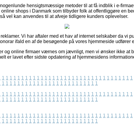
ogenlunde hensigtsmæssige metoder til at få indblik i e-firmae
l online shops i Danmark som tilbyder folk at offentliggøre en 
å vel kan anvendes til at afveje tidligere kunders oplevelser.
 reklamer. Vi har aftaler med et hav af internet selskaber da vi p
onorar ifald en af de besøgende på vores hjemmeside udfører en
 og online firmaer værnes om jævnligt, men vi ønsker ikke at bliv
elt er lavet efter sidste opdatering af hjemmesidens information
1
1
1
1
1
1
1
1
1
1
1
1
1
1
1
1
1
1
1
1
1
1
1
1
1
1
1
1
1
1
1
1
1
1
1
1
1
1
1
1
1
1
1
1
1
1
1
1
1
1
1
1
1
1
1
1
1
1
1
1
1
1
1
1
1
1
1
1
1
1
1
1
1
1
1
1
1
1
1
1
1
1
1
1
1
1
1
1
1
1
1
1
1
1
1
1
1
1
1
1
1
1
1
1
1
1
1
1
1
1
1
1
1
1
1
1
1
1
1
1
1
1
1
1
1
1
1
1
1
1
1
1
1
1
1
1
1
1
1
1
1
1
1
1
1
1
1
1
1
1
1
1
1
1
1
1
1
1
1
1
1
1
1
1
1
1
1
1
1
1
1
1
1
1
1
1
1
1
1
1
1
1
1