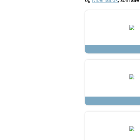
og
NiceHair.dk
, som alle 