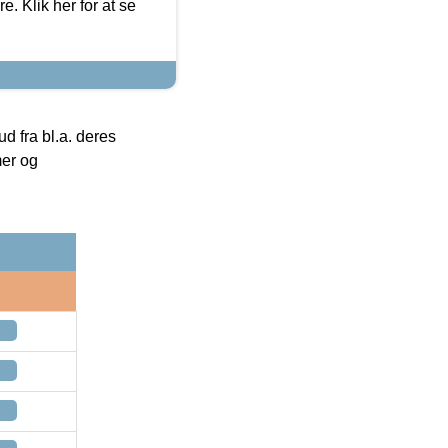
. Klik her for at se
 fra bl.a. deres
mer og