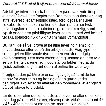
Vurderet til
3.8
ud af 5 stjerner baseret på
20
anmeldelser
Adskillige internet selskaber tildeler på nuværende tidspunkt
et hav af forskellige fragtformer. Den mest populære er i dag
at få leveret til et afhentningssted, fordi det så er super
fleksibelt for dig at kunne hente ordren når du har lyst.
Leveringsformen er jo ualmindeligt fremkommelig, samt
typisk endda den prisbilligste leveringsmulighed ved køb af
vidaXL sofabord 45 x 45 x 40 cm massivt mangotræ.
Du kan lige så vel prøve at bestille levering hjem til din
privatadresse eller ud på din arbejdsplads. Fragttypen er
som regel en lille smule dyrere, men endvidere rigtig
overkommelig. Den mest letkøbte fragtløsning er uden tvivl
selv at hente varerne, som dog står og falder med at du
fysisk befinder dig i nærheden af online firmaets lager.
Fragtperioden på Møbler er særligt vigtig såfremt du har
behov for varerne nu og her, og af den grund er det
naturligvis aktuelt at du efterser den forventede leveringstid
på det relevante produkt.
En del e-forretninger stiller udsigt til levering efter en enkelt
hverdag på en række varer, eksempelvis vidaXL sofabord 45
x 45 x 40 cm massivt mangotræ, men husk at det er