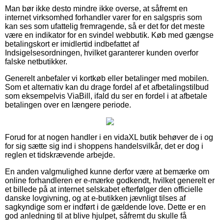
Man bør ikke desto mindre ikke overse, at såfremt en
internet virksomhed forhandler varer for en salgspris som
kan ses som ufattelig fremragende, så er det for det meste
være en indikator for en svindel webbutik. Køb med gængse
betalingskort er imidlertid indbefattet af
Indsigelsesordningen, hvilket garanterer kunden overfor
falske netbutikker.
Generelt anbefaler vi kortkøb eller betalinger med mobilen.
Som et alternativ kan du drage fordel af et afbetalingstilbud
som eksempelvis ViaBill, ifald du ser en fordel i at afbetale
betalingen over en længere periode.
Forud for at nogen handler i en vidaXL butik behøver de i og
for sig sætte sig ind i shoppens handelsvilkår, det er dog i
reglen et tidskrævende arbejde.
En anden valgmulighed kunne derfor være at bemærke om
online forhandleren er e-mærke godkendt, hvilket generelt er
et billede på at internet selskabet efterfølger den officielle
danske lovgivning, og at e-butikken jævnligt tilses af
sagkyndige som er indført i de gældende love. Dette er en
god anledning til at blive hjulpet, såfremt du skulle få