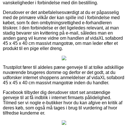
vanskeligheder i forbindelse med din bestilling.
Derudover er det anbefalelsesværdigt at du er påpasselig
med de primære vilkår der kan spille ind i forbindelse med
købet, som fx den ombytningsrettighed e-forhandleren
tilsikrer. I den forbindelse er det ligeledes relevant, at man
stadig bevarer sin kvittering på e-mail, således man en
anden gang vil kunne vidne om handlen af vidaXL sofabord
45 x 45 x 40 cm massivt mangotræ, om man leder efter et
produkt til en pige eller dreng.
Trustpilot fører til aldeles pæne genveje til at tolke adskillige
nuværende brugeres domme og derfor er det godt, at du
udforsker internet shoppens anmeldelser af vidaXL sofabord
45 x 45 x 40 cm massivt mangotræ inden du handler.
Facebook tilbyder dig derudover stort set anstændige
genveje til at få indblik i internet firmaets pålidelighed.
Tilmed ser vi nogle e-butikker hvor du kan afgive en kritik af
deres køb, som også må tages i brug til vurdering af hvor
tilfredse kunderne er.