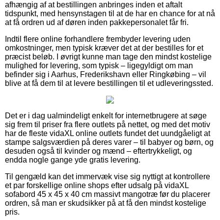
afhængig af at bestillingen anbringes inden et aftalt
tidspunkt, med hensynstagen til at de har en chance for at nå
at få ordren ud af døren inden pakkepersonalet får fri.
Indtil flere online forhandlere frembyder levering uden
omkostninger, men typisk kræver det at der bestilles for et
præcist beløb. I øvrigt kunne man tage den mindst kostelige
mulighed for levering, som typisk – ligegyldigt om man
befinder sig i Aarhus, Frederikshavn eller Ringkøbing – vil
blive at få dem til at levere bestillingen til et udleveringssted.
Det er i dag ualmindeligt enkelt for internetbrugere at søge
sig frem til priser fra flere outlets på nettet, og med det motiv
har de fleste vidaXL online outlets fundet det uundgåeligt at
stampe salgsværdien på deres varer – til babyer og børn, og
desuden også til kvinder og mænd – eftertrykkeligt, og
endda nogle gange yde gratis levering.
Til gengæld kan det immervæk vise sig nyttigt at kontrollere
et par forskellige online shops efter udsalg på vidaXL
sofabord 45 x 45 x 40 cm massivt mangotræ før du placerer
ordren, så man er skudsikker på at få den mindst kostelige
pris.