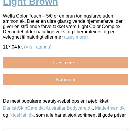
Light Brown
Wella Color Touch – 5/0 er en brun toningsfarve uden
ammoniak. Det er en ultra glansgivende hjemmefarve, der
giver en strålende farve takket være Light Color Complex.
Den indeholder naturlige voks -og fiberproteiner, og er
velegnet til naturligt eller mør
(Læs mere)
117.04
kr.
(Vis fragtpris)
Læs mere »
Køb nu »
De mest populære beauty-webshops er i øjeblikket
DanishSkinCare.dk
,
AustralianBodycare.dk
,
Made4men.dk
og
NiceHair.dk
, som alle har et stort sortiment til gode priser.