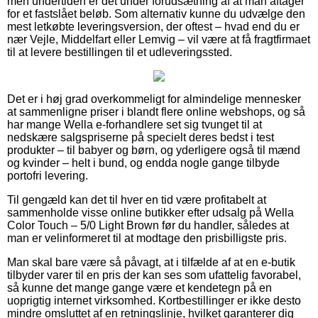
men undertiden er det under forudsætning af at man aftager
for et fastslået beløb. Som alternativ kunne du udvælge den
mest letkøbte leveringsversion, der oftest – hvad end du er
nær Vejle, Middelfart eller Lemvig – vil være at få fragtfirmaet
til at levere bestillingen til et udleveringssted.
Det er i høj grad overkommeligt for almindelige mennesker
at sammenligne priser i blandt flere online webshops, og så
har mange Wella e-forhandlere set sig tvunget til at
nedskære salgspriserne på specielt deres bedst i test
produkter – til babyer og børn, og yderligere også til mænd
og kvinder – helt i bund, og endda nogle gange tilbyde
portofri levering.
Til gengæld kan det til hver en tid være profitabelt at
sammenholde visse online butikker efter udsalg på Wella
Color Touch – 5/0 Light Brown før du handler, således at
man er velinformeret til at modtage den prisbilligste pris.
Man skal bare være så påvagt, at i tilfælde af at en e-butik
tilbyder varer til en pris der kan ses som ufattelig favorabel,
så kunne det mange gange være et kendetegn på en
uoprigtig internet virksomhed. Kortbestillinger er ikke desto
mindre omsluttet af en retningslinje, hvilket garanterer dig