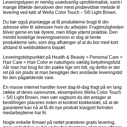
Leveringstypen er nemlig usædvanlig uproblematisk, samt i
mange tilfælde derudover den mest prisbevidste metode til
levering ved køb af Wella Color Touch – 5/0 Light Brown.
Du bør også planlægge at få produkterne bragt til din
adresse eller til adressen hvor du arbejder. Fragtmuligheden
bliver gerne en tak dyrere, men tillige yderst praktisk. Den
mindst kostelige leveringsversion er dog at hente
produkterne selv, som dog afhænger af at du bor med kort
afstand til webbutikkens bopæl.
Leveringstidspunktet på Health & Beauty > Personal Care >
Hair Care > Hair Color er naturligvis vældig betydningsfuld
når man har brug for din pakke lige om lidt, og derfor er det
ret på sin plads at man besigtiger den anslåede leveringstid
for den pågældende vare.
En masse internet handler lover dag-til-dag fragt på en lang
række af deres varenumre, eksempelvis Wella Color Touch
– 5/0 Light Brown, men vær vagtsom da det antager at
bestillingen placeres inden et konkret klokkeslæt, så at de
garanteret kan nå at få dit nye produkt klargjort forinden
medarbejderne har fri.
Nogle enkelte firmaer på nettet præsterer gratis levering,