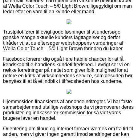
på e-mail, således man i fremtiden vil kunne bevidne købet
af Wella Color Touch – 5/0 Light Brown, ligegyldigt om man
leder efter en vare til en kvinde eller mand.
Trustpilot fører til evigt gode løsninger til at undersøge
ganske mange aktuelle kunders iagttagelser og derfor
tilråder vi, at du eftersøger webshoppens vurderinger af
Wella Color Touch – 5/0 Light Brown forinden du køber.
Facebook forærer dig også flere habile chancer for at få
kendskab til e-handlens kundetilfredshed. I øvrigt ser vi en
række forretninger på nettet som giver folk mulighed for at
notere en kritik af virksomhedens service, som desuden bør
benyttes til at få et indblik i tilfredsheden hos kunderne.
Hjemmesiden finansieres af annonceindtægter. Vi har faste
samarbejder med utallige webshops da vi promoverer deres
produkter, og indkasserer kommission for så vidt vores
brugere laver en handel.
Orientering om tilbud og internet firmaer værnes om fra tid til
anden, men vi giver ingen garanti imod ændringer der kan