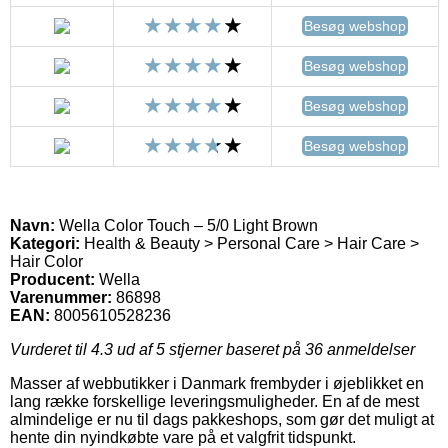
Besøg webshop
Besøg webshop
Besøg webshop
Besøg webshop
Navn:
Wella Color Touch – 5/0 Light Brown
Kategori:
Health & Beauty > Personal Care > Hair Care >
Hair Color
Producent:
Wella
Varenummer:
86898
EAN:
8005610528236
Vurderet til
4.3
ud af 5 stjerner baseret på
36
anmeldelser
Masser af webbutikker i Danmark frembyder i øjeblikket en
lang række forskellige leveringsmuligheder. En af de mest
almindelige er nu til dags pakkeshops, som gør det muligt at
hente din nyindkøbte vare på et valgfrit tidspunkt.