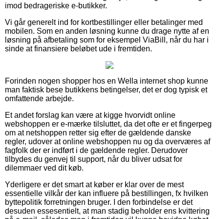
imod bedrageriske e-butikker.
Vi går generelt ind for kortbestillinger eller betalinger med
mobilen. Som en anden løsning kunne du drage nytte af en
løsning på afbetaling som for eksempel ViaBill, når du har i
sinde at finansiere beløbet ude i fremtiden.
Forinden nogen shopper hos en Wella internet shop kunne
man faktisk bese butikkens betingelser, det er dog typisk et
omfattende arbejde.
Et andet forslag kan være at kigge hvorvidt online
webshoppen er e-mærke tilsluttet, da det ofte er et fingerpeg
om at netshoppen retter sig efter de gældende danske
regler, udover at online webshoppen nu og da overværes af
fagfolk der er indført i de gældende regler. Derudover
tilbydes du genvej til support, når du bliver udsat for
dilemmaer ved dit køb.
Yderligere er det smart at køber er klar over de mest
essentielle vilkår der kan influere på bestillingen, fx hvilken
byttepolitik forretningen bruger. I den forbindelse er det
desuden essesentielt, at man stadig beholder ens kvittering