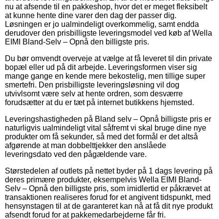
nu at afsende til en pakkeshop, hvor det er meget fleksibelt
at kunne hente dine varer den dag der passer dig.
Løsningen er jo ualmindeligt overkommelig, samt endda
derudover den prisbilligste leveringsmodel ved køb af Wella
EIMI Bland-Selv – Opnå den billigste pris.
Du bør omvendt overveje at vælge at få leveret til din private
bopæl eller ud på dit arbejde. Leveringsformen viser sig
mange gange en kende mere bekostelig, men tillige super
smertefri. Den prisbilligste leveringsløsning vil dog
utvivlsomt være selv at hente ordren, som desværre
forudsætter at du er tæt på internet butikkens hjemsted.
Leveringshastigheden på Bland selv – Opnå billigste pris er
naturligvis ualmindeligt vital såfremt vi skal bruge dine nye
produkter om få sekunder, så med det formål er det altså
afgørende at man dobbelttjekker den anslåede
leveringsdato ved den pågældende vare.
Størstedelen af outlets på nettet byder på 1 dags levering på
deres primære produkter, eksempelvis Wella EIMI Bland-
Selv – Opnå den billigste pris, som imidlertid er påkrævet at
transaktionen realiseres forud for et angivent tidspunkt, med
hensynstagen til at de garanteret kan nå at få dit nye produkt
afsendt forud for at pakkemedarbejderne får fri.