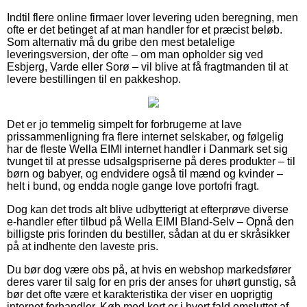
Indtil flere online firmaer lover levering uden beregning, men
ofte er det betinget af at man handler for et præcist beløb.
Som alternativ må du gribe den mest betalelige
leveringsversion, der ofte – om man opholder sig ved
Esbjerg, Varde eller Sorø – vil blive at få fragtmanden til at
levere bestillingen til en pakkeshop.
Det er jo temmelig simpelt for forbrugerne at lave
prissammenligning fra flere internet selskaber, og følgelig
har de fleste Wella EIMI internet handler i Danmark set sig
tvunget til at presse udsalgspriserne på deres produkter – til
børn og babyer, og endvidere også til mænd og kvinder –
helt i bund, og endda nogle gange love portofri fragt.
Dog kan det trods alt blive udbytterigt at efterprøve diverse
e-handler efter tilbud på Wella EIMI Bland-Selv – Opnå den
billigste pris forinden du bestiller, sådan at du er skråsikker
på at indhente den laveste pris.
Du bør dog være obs på, at hvis en webshop markedsfører
deres varer til salg for en pris der anses for uhørt gunstig, så
bør det ofte være et karakteristika der viser en uoprigtig
internet forhandler. Køb med kort er i hvert fald omsluttet af