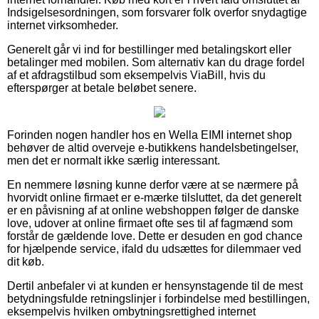
Indsigelsesordningen, som forsvarer folk overfor snydagtige
internet virksomheder.
Generelt går vi ind for bestillinger med betalingskort eller
betalinger med mobilen. Som alternativ kan du drage fordel
af et afdragstilbud som eksempelvis ViaBill, hvis du
efterspørger at betale beløbet senere.
Forinden nogen handler hos en Wella EIMI internet shop
behøver de altid overveje e-butikkens handelsbetingelser,
men det er normalt ikke særlig interessant.
En nemmere løsning kunne derfor være at se nærmere på
hvorvidt online firmaet er e-mærke tilsluttet, da det generelt
er en påvisning af at online webshoppen følger de danske
love, udover at online firmaet ofte ses til af fagmænd som
forstår de gældende love. Dette er desuden en god chance
for hjælpende service, ifald du udsættes for dilemmaer ved
dit køb.
Dertil anbefaler vi at kunden er hensynstagende til de mest
betydningsfulde retningslinjer i forbindelse med bestillingen,
eksempelvis hvilken ombytningsrettighed internet