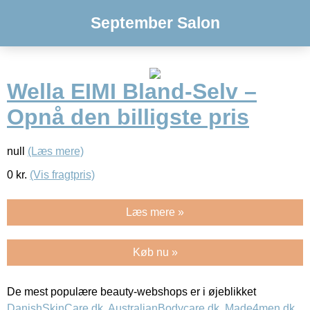
September Salon
Wella EIMI Bland-Selv –
Opnå den billigste pris
null
(Læs mere)
0
kr.
(Vis fragtpris)
Læs mere »
Køb nu »
De mest populære beauty-webshops er i øjeblikket
DanishSkinCare.dk
,
AustralianBodycare.dk
,
Made4men.dk