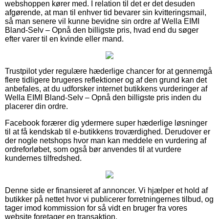
webshoppen kører med. I relation til det er det desuden
afgørende, at man til enhver tid bevarer sin kvitteringsmail,
så man senere vil kunne bevidne sin ordre af Wella EIMI
Bland-Selv – Opnå den billigste pris, hvad end du søger
efter varer til en kvinde eller mand.
Trustpilot yder regulære hæderlige chancer for at gennemgå
flere tidligere brugeres reflektioner og af den grund kan det
anbefales, at du udforsker internet butikkens vurderinger af
Wella EIMI Bland-Selv – Opnå den billigste pris inden du
placerer din ordre.
Facebook forærer dig ydermere super hæderlige løsninger
til at få kendskab til e-butikkens troværdighed. Derudover er
der nogle netshops hvor man kan meddele en vurdering af
ordreforløbet, som også bør anvendes til at vurdere
kundernes tilfredshed.
Denne side er finansieret af annoncer. Vi hjælper et hold af
butikker på nettet hvor vi publicerer forretningernes tilbud, og
tager imod kommission for så vidt en bruger fra vores
website foretager en transaktion.