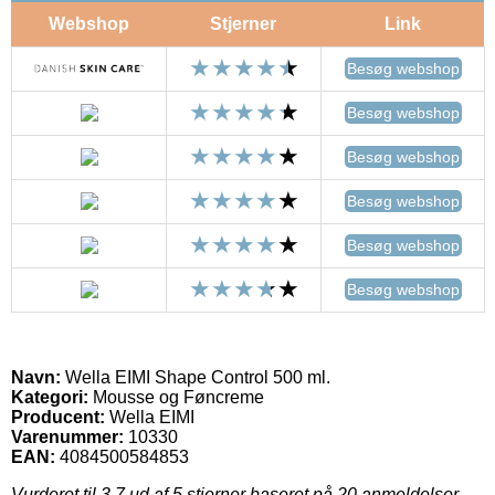
Webshop
Stjerner
Link
Besøg webshop
Besøg webshop
Besøg webshop
Besøg webshop
Besøg webshop
Besøg webshop
Navn:
Wella EIMI Shape Control 500 ml.
Kategori:
Mousse og Føncreme
Producent:
Wella EIMI
Varenummer:
10330
EAN:
4084500584853
Vurderet til
3.7
ud af 5 stjerner baseret på
20
anmeldelser