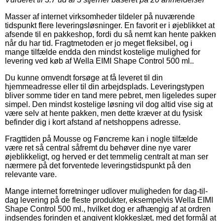
Masser af internet virksomheder tildeler på nuværende
tidspunkt flere leveringsløsninger. En favorit er i øjeblikket at
afsende til en pakkeshop, fordi du så nemt kan hente pakken
når du har tid. Fragtmetoden er jo meget fleksibel, og i
mange tilfælde endda den mindst kostelige mulighed for
levering ved køb af Wella EIMI Shape Control 500 ml..
Du kunne omvendt forsøge at få leveret til din
hjemmeadresse eller til din arbejdsplads. Leveringstypen
bliver somme tider en tand mere pebret, men ligeledes super
simpel. Den mindst kostelige løsning vil dog altid vise sig at
være selv at hente pakken, men dette kræver at du fysisk
befinder dig i kort afstand af netshoppens adresse.
Fragttiden på Mousse og Føncreme kan i nogle tilfælde
være ret så central såfremt du behøver dine nye varer
øjeblikkeligt, og herved er det temmelig centralt at man ser
nærmere på det forventede leveringstidspunkt på den
relevante vare.
Mange internet forretninger udlover muligheden for dag-til-
dag levering på de fleste produkter, eksempelvis Wella EIMI
Shape Control 500 ml., hvilket dog er afhængig af at ordren
indsendes forinden et angivent klokkeslæt, med det formål at