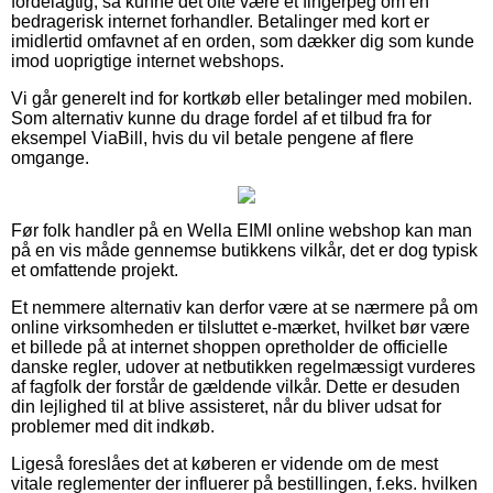
fordelagtig, så kunne det ofte være et fingerpeg om en
bedragerisk internet forhandler. Betalinger med kort er
imidlertid omfavnet af en orden, som dækker dig som kunde
imod uoprigtige internet webshops.
Vi går generelt ind for kortkøb eller betalinger med mobilen.
Som alternativ kunne du drage fordel af et tilbud fra for
eksempel ViaBill, hvis du vil betale pengene af flere
omgange.
Før folk handler på en Wella EIMI online webshop kan man
på en vis måde gennemse butikkens vilkår, det er dog typisk
et omfattende projekt.
Et nemmere alternativ kan derfor være at se nærmere på om
online virksomheden er tilsluttet e-mærket, hvilket bør være
et billede på at internet shoppen opretholder de officielle
danske regler, udover at netbutikken regelmæssigt vurderes
af fagfolk der forstår de gældende vilkår. Dette er desuden
din lejlighed til at blive assisteret, når du bliver udsat for
problemer med dit indkøb.
Ligeså foreslåes det at køberen er vidende om de mest
vitale reglementer der influerer på bestillingen, f.eks. hvilken