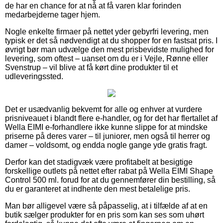
de har en chance for at nå at få varen klar forinden
medarbejderne tager hjem.
Nogle enkelte firmaer på nettet yder gebyrfri levering, men
typisk er det så nødvendigt at du shopper for en fastsat pris. I
øvrigt bør man udvælge den mest prisbevidste mulighed for
levering, som oftest – uanset om du er i Vejle, Rønne eller
Svenstrup – vil blive at få kørt dine produkter til et
udleveringssted.
Det er usædvanlig bekvemt for alle og enhver at vurdere
prisniveauet i blandt flere e-handler, og for det har flertallet af
Wella EIMI e-forhandlere ikke kunne slippe for at mindske
priserne på deres varer – til juniorer, men også til herrer og
damer – voldsomt, og endda nogle gange yde gratis fragt.
Derfor kan det stadigvæk være profitabelt at besigtige
forskellige outlets på nettet efter rabat på Wella EIMI Shape
Control 500 ml. forud for at du gennemfører din bestilling, så
du er garanteret at indhente den mest betalelige pris.
Man bør alligevel være så påpasselig, at i tilfælde af at en
butik sælger produkter for en pris som kan ses som uhørt