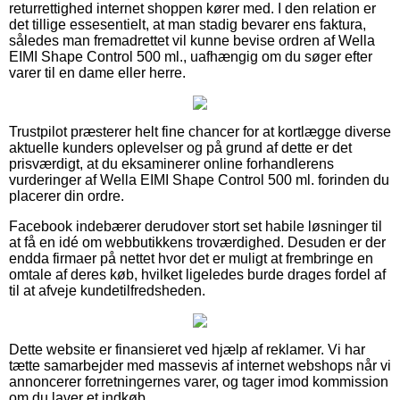
returrettighed internet shoppen kører med. I den relation er
det tillige essesentielt, at man stadig bevarer ens faktura,
således man fremadrettet vil kunne bevise ordren af Wella
EIMI Shape Control 500 ml., uafhængig om du søger efter
varer til en dame eller herre.
Trustpilot præsterer helt fine chancer for at kortlægge diverse
aktuelle kunders oplevelser og på grund af dette er det
prisværdigt, at du eksaminerer online forhandlerens
vurderinger af Wella EIMI Shape Control 500 ml. forinden du
placerer din ordre.
Facebook indebærer derudover stort set habile løsninger til
at få en idé om webbutikkens troværdighed. Desuden er der
endda firmaer på nettet hvor det er muligt at frembringe en
omtale af deres køb, hvilket ligeledes burde drages fordel af
til at afveje kundetilfredsheden.
Dette website er finansieret ved hjælp af reklamer. Vi har
tætte samarbejder med massevis af internet webshops når vi
annoncerer forretningernes varer, og tager imod kommission
om du laver et indkøb.