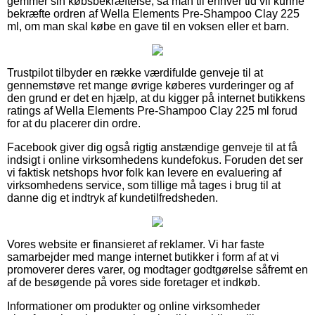
gemmer sin købsbekræftelse, så man til enhver tid vil kunne
bekræfte ordren af Wella Elements Pre-Shampoo Clay 225
ml, om man skal købe en gave til en voksen eller et barn.
Trustpilot tilbyder en række værdifulde genveje til at
gennemstøve ret mange øvrige køberes vurderinger og af
den grund er det en hjælp, at du kigger på internet butikkens
ratings af Wella Elements Pre-Shampoo Clay 225 ml forud
for at du placerer din ordre.
Facebook giver dig også rigtig anstændige genveje til at få
indsigt i online virksomhedens kundefokus. Foruden det ser
vi faktisk netshops hvor folk kan levere en evaluering af
virksomhedens service, som tillige må tages i brug til at
danne dig et indtryk af kundetilfredsheden.
Vores website er finansieret af reklamer. Vi har faste
samarbejder med mange internet butikker i form af at vi
promoverer deres varer, og modtager godtgørelse såfremt en
af de besøgende på vores side foretager et indkøb.
Informationer om produkter og online virksomheder