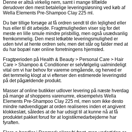
Denne er altså virkelig nem, samt i mange tilfælde
derudover den mest betalelige leveringsløsning ved køb af
Wella Elements Pre-Shampoo Clay 225 ml.
Du bør tillige forsøge at få ordren sendt til din lejlighed eller
hus eller til dit arbejde. Fragtmuligheden viser sig for det
meste en lille smule mindre prisbillig, men også usædvanlig
fremkommelig. Den mest letkøbte leveringsmulighed er
uden tvivl at hente ordren selv, men det står og falder med at
du har bopæl nær online forretningens hjemsted.
Fragtperioden på Health & Beauty > Personal Care > Hair
Care > Shampoo & Conditioner er selvfølgelig ualmindeligt
vital om vi har behov for varerne omgående, og herved er
det temmelig klogt at vi efterser den estimerede leveringstid
på det pågældende produkt.
Masser af online butikker udlover levering på næste hverdag
på mange af shoppens varenumre, eksempelvis Wella
Elements Pre-Shampoo Clay 225 ml, men som ikke desto
mindre nødvendiggør at orden realiseres inden et angivent
klokkeslæt, således at de har udsigt til at kunne nå at få
produktet pakket forud for at logistikmedarbejderne har
fyraften.