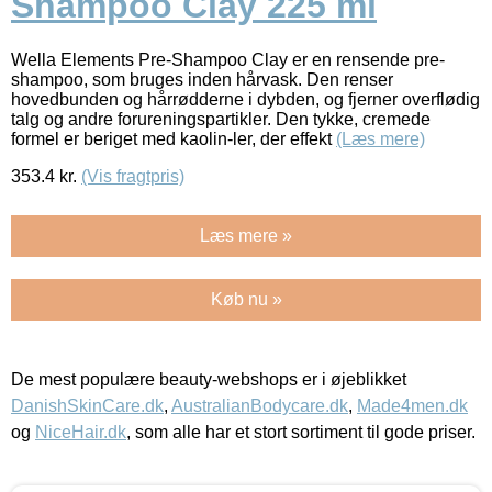
Shampoo Clay 225 ml
Wella Elements Pre-Shampoo Clay er en rensende pre-
shampoo, som bruges inden hårvask. Den renser
hovedbunden og hårrødderne i dybden, og fjerner overflødig
talg og andre forureningspartikler. Den tykke, cremede
formel er beriget med kaolin-ler, der effekt
(Læs mere)
353.4
kr.
(Vis fragtpris)
Læs mere »
Køb nu »
De mest populære beauty-webshops er i øjeblikket
DanishSkinCare.dk
,
AustralianBodycare.dk
,
Made4men.dk
og
NiceHair.dk
, som alle har et stort sortiment til gode priser.