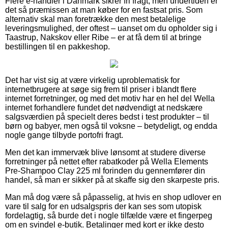
Flere e-handler i Danmark sikrer fri fragt, men undertiden er
det så præmissen at man køber for en fastsat pris. Som
alternativ skal man foretrække den mest betalelige
leveringsmulighed, der oftest – uanset om du opholder sig i
Taastrup, Nakskov eller Ribe – er at få dem til at bringe
bestillingen til en pakkeshop.
Det har vist sig at være virkelig uproblematisk for
internetbrugere at søge sig frem til priser i blandt flere
internet forretninger, og med det motiv har en hel del Wella
internet forhandlere fundet det nødvendigt at nedskære
salgsværdien på specielt deres bedst i test produkter – til
børn og babyer, men også til voksne – betydeligt, og endda
nogle gange tilbyde portofri fragt.
Men det kan immervæk blive lønsomt at studere diverse
forretninger på nettet efter rabatkoder på Wella Elements
Pre-Shampoo Clay 225 ml forinden du gennemfører din
handel, så man er sikker på at skaffe sig den skarpeste pris.
Man må dog være så påpasselig, at hvis en shop udlover en
vare til salg for en udsalgspris der kan ses som utopisk
fordelagtig, så burde det i nogle tilfælde være et fingerpeg
om en svindel e-butik. Betalinger med kort er ikke desto