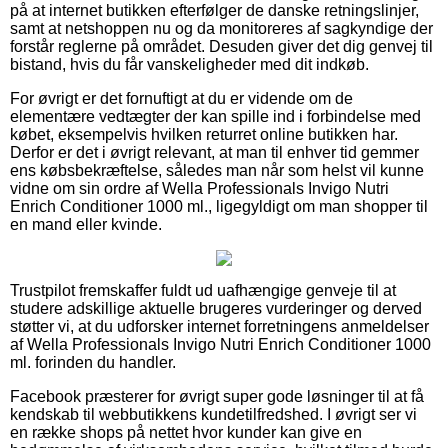
på at internet butikken efterfølger de danske retningslinjer,
samt at netshoppen nu og da monitoreres af sagkyndige der
forstår reglerne på området. Desuden giver det dig genvej til
bistand, hvis du får vanskeligheder med dit indkøb.
For øvrigt er det fornuftigt at du er vidende om de
elementære vedtægter der kan spille ind i forbindelse med
købet, eksempelvis hvilken returret online butikken har.
Derfor er det i øvrigt relevant, at man til enhver tid gemmer
ens købsbekræftelse, således man når som helst vil kunne
vidne om sin ordre af Wella Professionals Invigo Nutri
Enrich Conditioner 1000 ml., ligegyldigt om man shopper til
en mand eller kvinde.
Trustpilot fremskaffer fuldt ud uafhængige genveje til at
studere adskillige aktuelle brugeres vurderinger og derved
støtter vi, at du udforsker internet forretningens anmeldelser
af Wella Professionals Invigo Nutri Enrich Conditioner 1000
ml. forinden du handler.
Facebook præsterer for øvrigt super gode løsninger til at få
kendskab til webbutikkens kundetilfredshed. I øvrigt ser vi
en række shops på nettet hvor kunder kan give en