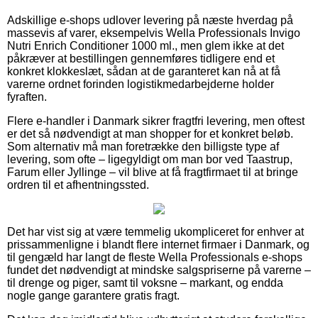
Adskillige e-shops udlover levering på næste hverdag på
massevis af varer, eksempelvis Wella Professionals Invigo
Nutri Enrich Conditioner 1000 ml., men glem ikke at det
påkræver at bestillingen gennemføres tidligere end et
konkret klokkeslæt, sådan at de garanteret kan nå at få
varerne ordnet forinden logistikmedarbejderne holder
fyraften.
Flere e-handler i Danmark sikrer fragtfri levering, men oftest
er det så nødvendigt at man shopper for et konkret beløb.
Som alternativ må man foretrække den billigste type af
levering, som ofte – ligegyldigt om man bor ved Taastrup,
Farum eller Jyllinge – vil blive at få fragtfirmaet til at bringe
ordren til et afhentningssted.
Det har vist sig at være temmelig ukompliceret for enhver at
prissammenligne i blandt flere internet firmaer i Danmark, og
til gengæld har langt de fleste Wella Professionals e-shops
fundet det nødvendigt at mindske salgspriserne på varerne –
til drenge og piger, samt til voksne – markant, og endda
nogle gange garantere gratis fragt.