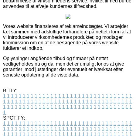
bedømmelse af virksomhedens service, hvilket tilmed burde
anvendes til at afveje kundernes tilfredshed.
Vores website finansieres af reklameindtægter. Vi arbejder
tæt sammen med adskillige forhandlere på nettet i form af at
vi introducerer virksomhedernes produkter, og modtager
kommission om en af de besøgende på vores website
fuldfører et indkøb.
Oplysninger angående tilbud og firmaer på nettet
vedligeholdes nu og da, men det er umuligt for os at give
garantier imod justeringer der eventuelt er iværksat efter
seneste opdatering af de viste data.
BITLY:
1
1
1
1
1
1
1
1
1
1
1
1
1
1
1
1
1
1
1
1
1
1
1
1
1
1
1
1
1
1
1
1
1
1
1
1
1
1
1
1
1
1
1
1
1
1
1
1
1
1
1
1
1
1
1
1
1
1
1
1
1
1
1
1
1
1
1
1
1
1
1
1
1
1
1
1
1
1
1
1
1
1
1
1
1
1
1
1
1
1
1
1
1
1
1
1
1
1
1
1
SPOTIFY:
1
1
1
1
1
1
1
1
1
1
1
1
1
1
1
1
1
1
1
1
1
1
1
1
1
1
1
1
1
1
1
1
1
1
1
1
1
1
1
1
1
1
1
1
1
1
1
1
1
1
1
1
1
1
1
1
1
1
1
1
1
1
1
1
1
1
1
1
1
1
1
1
1
1
1
1
1
1
1
1
1
1
1
1
1
1
1
1
1
1
1
1
1
1
1
1
1
1
1