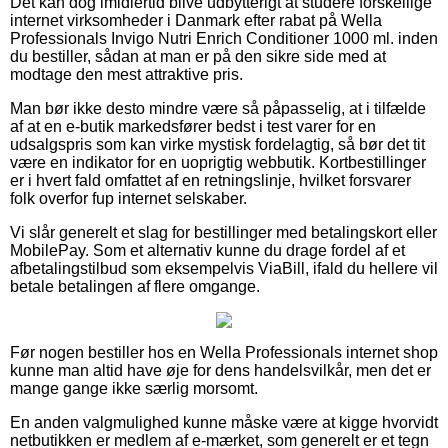
Det kan dog imidlertid blive udbytterigt at studere forskellige
internet virksomheder i Danmark efter rabat på Wella
Professionals Invigo Nutri Enrich Conditioner 1000 ml. inden
du bestiller, sådan at man er på den sikre side med at
modtage den mest attraktive pris.
Man bør ikke desto mindre være så påpasselig, at i tilfælde
af at en e-butik markedsfører bedst i test varer for en
udsalgspris som kan virke mystisk fordelagtig, så bør det tit
være en indikator for en uoprigtig webbutik. Kortbestillinger
er i hvert fald omfattet af en retningslinje, hvilket forsvarer
folk overfor fup internet selskaber.
Vi slår generelt et slag for bestillinger med betalingskort eller
MobilePay. Som et alternativ kunne du drage fordel af et
afbetalingstilbud som eksempelvis ViaBill, ifald du hellere vil
betale betalingen af flere omgange.
Før nogen bestiller hos en Wella Professionals internet shop
kunne man altid have øje for dens handelsvilkår, men det er
mange gange ikke særlig morsomt.
En anden valgmulighed kunne måske være at kigge hvorvidt
netbutikken er medlem af e-mærket, som generelt er et tegn