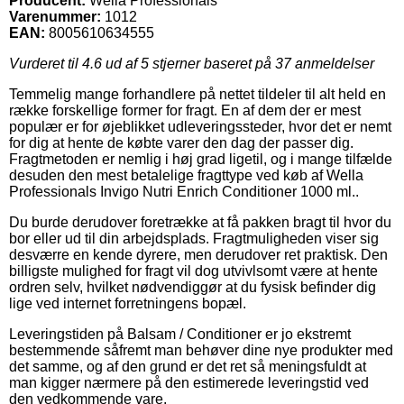
Producent:
Wella Professionals
Varenummer:
1012
EAN:
8005610634555
Vurderet til
4.6
ud af 5 stjerner baseret på
37
anmeldelser
Temmelig mange forhandlere på nettet tildeler til alt held en
række forskellige former for fragt. En af dem der er mest
populær er for øjeblikket udleveringssteder, hvor det er nemt
for dig at hente de købte varer den dag der passer dig.
Fragtmetoden er nemlig i høj grad ligetil, og i mange tilfælde
desuden den mest betalelige fragttype ved køb af Wella
Professionals Invigo Nutri Enrich Conditioner 1000 ml..
Du burde derudover foretrække at få pakken bragt til hvor du
bor eller ud til din arbejdsplads. Fragtmuligheden viser sig
desværre en kende dyrere, men derudover ret praktisk. Den
billigste mulighed for fragt vil dog utvivlsomt være at hente
ordren selv, hvilket nødvendiggør at du fysisk befinder dig
lige ved internet forretningens bopæl.
Leveringstiden på Balsam / Conditioner er jo ekstremt
bestemmende såfremt man behøver dine nye produkter med
det samme, og af den grund er det ret så meningsfuldt at
man kigger nærmere på den estimerede leveringstid ved
den vedkommende vare.